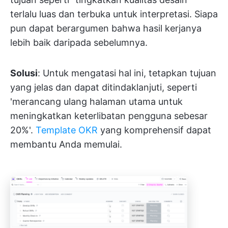
terlalu luas dan terbuka untuk interpretasi. Siapa
pun dapat berargumen bahwa hasil kerjanya
lebih baik daripada sebelumnya.
Solusi
: Untuk mengatasi hal ini, tetapkan tujuan
yang jelas dan dapat ditindaklanjuti, seperti
'merancang ulang halaman utama untuk
meningkatkan keterlibatan pengguna sebesar
20%'.
Template OKR
yang komprehensif dapat
membantu Anda memulai.