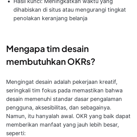
Hasil kunci: Meningkatkan waktu yang
dihabiskan di situs atau mengurangi tingkat
penolakan keranjang belanja
Mengapa tim desain
membutuhkan OKRs?
Mengingat desain adalah pekerjaan kreatif,
seringkali tim fokus pada memastikan bahwa
desain memenuhi standar dasar pengalaman
pengguna, aksesibilitas, dan sebagainya.
Namun, itu hanyalah awal. OKR yang baik dapat
memberikan manfaat yang jauh lebih besar,
seperti: