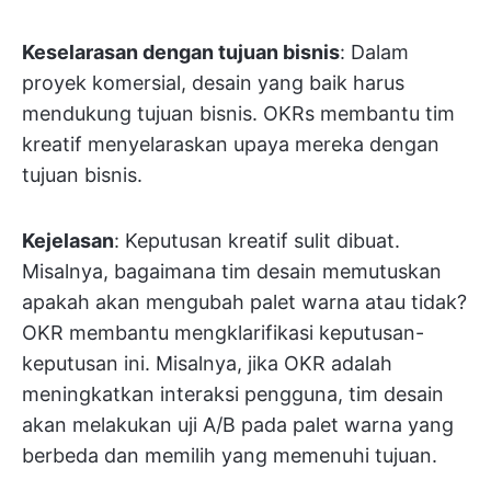
Keselarasan dengan tujuan bisnis
: Dalam
proyek komersial, desain yang baik harus
mendukung tujuan bisnis. OKRs membantu tim
kreatif menyelaraskan upaya mereka dengan
tujuan bisnis.
Kejelasan
: Keputusan kreatif sulit dibuat.
Misalnya, bagaimana tim desain memutuskan
apakah akan mengubah palet warna atau tidak?
OKR membantu mengklarifikasi keputusan-
keputusan ini. Misalnya, jika OKR adalah
meningkatkan interaksi pengguna, tim desain
akan melakukan uji A/B pada palet warna yang
berbeda dan memilih yang memenuhi tujuan.