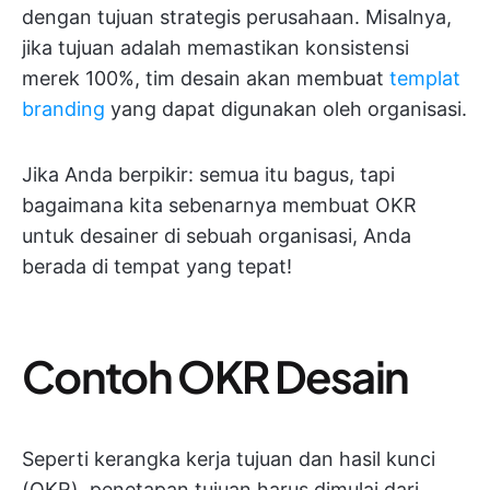
dengan tujuan strategis perusahaan. Misalnya,
jika tujuan adalah memastikan konsistensi
merek 100%, tim desain akan membuat
templat
branding
yang dapat digunakan oleh organisasi.
Jika Anda berpikir: semua itu bagus, tapi
bagaimana kita sebenarnya membuat OKR
untuk desainer di sebuah organisasi, Anda
berada di tempat yang tepat!
Contoh OKR Desain
Seperti kerangka kerja tujuan dan hasil kunci
(OKR), penetapan tujuan harus dimulai dari