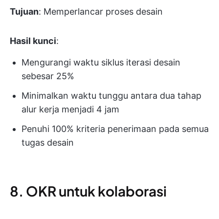
Tujuan
: Memperlancar proses desain
Hasil kunci
:
Mengurangi waktu siklus iterasi desain
sebesar 25%
Minimalkan waktu tunggu antara dua tahap
alur kerja menjadi 4 jam
Penuhi 100% kriteria penerimaan pada semua
tugas desain
8. OKR untuk kolaborasi