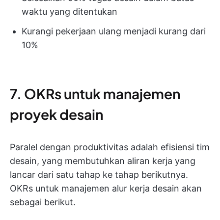
waktu yang ditentukan
Kurangi pekerjaan ulang menjadi kurang dari
10%
7. OKRs untuk manajemen
proyek desain
Paralel dengan produktivitas adalah efisiensi tim
desain, yang membutuhkan aliran kerja yang
lancar dari satu tahap ke tahap berikutnya.
OKRs untuk manajemen alur kerja desain akan
sebagai berikut.