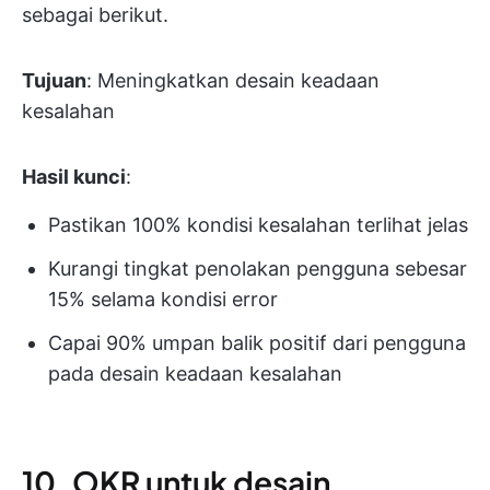
sebagai berikut.
Tujuan
: Meningkatkan desain keadaan
kesalahan
Hasil kunci
:
Pastikan 100% kondisi kesalahan terlihat jelas
Kurangi tingkat penolakan pengguna sebesar
15% selama kondisi error
Capai 90% umpan balik positif dari pengguna
pada desain keadaan kesalahan
10. OKR untuk desain