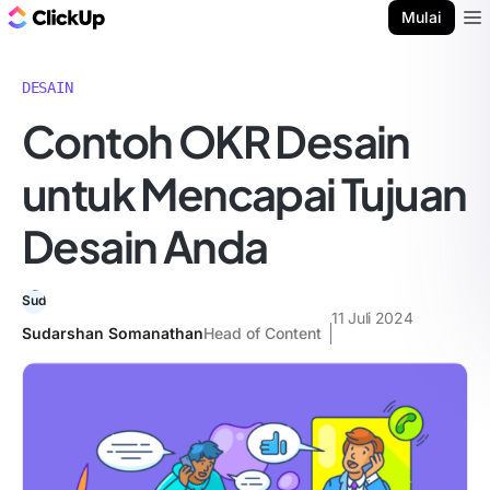
Blog ClickUp
Mulai
Ope
DESAIN
Contoh OKR Desain
untuk Mencapai Tujuan
Desain Anda
11 Juli 2024
Sudarshan Somanathan
Head of Content