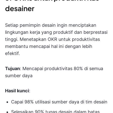
desainer
Setiap pemimpin desain ingin menciptakan
lingkungan kerja yang produktif dan berprestasi
tinggi. Menetapkan OKR untuk produktivitas
membantu mencapai hal ini dengan lebih
efektif.
Tujuan
: Mencapai produktivitas 80% di semua
sumber daya
Hasil kunci
:
Capai 98% utilisasi sumber daya di tim desain
Selesaikan 90% tugas desain dalam batas