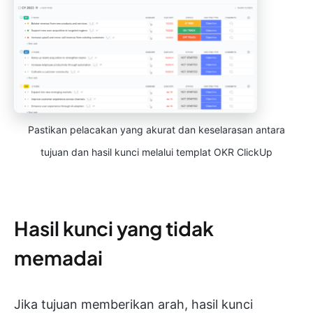
Pastikan pelacakan yang akurat dan keselarasan antara
tujuan dan hasil kunci melalui templat OKR ClickUp
Hasil kunci yang tidak
memadai
Jika tujuan memberikan arah, hasil kunci