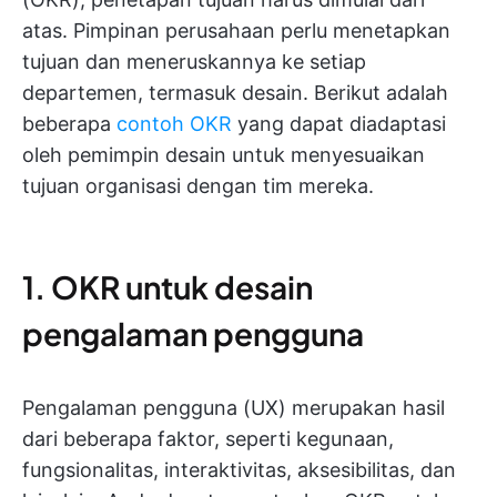
atas. Pimpinan perusahaan perlu menetapkan
tujuan dan meneruskannya ke setiap
departemen, termasuk desain. Berikut adalah
beberapa
contoh OKR
yang dapat diadaptasi
oleh pemimpin desain untuk menyesuaikan
tujuan organisasi dengan tim mereka.
1. OKR untuk desain
pengalaman pengguna
Pengalaman pengguna (UX) merupakan hasil
dari beberapa faktor, seperti kegunaan,
fungsionalitas, interaktivitas, aksesibilitas, dan