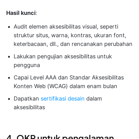
Hasil kunci
:
Audit elemen aksesibilitas visual, seperti
struktur situs, warna, kontras, ukuran font,
keterbacaan, dll., dan rencanakan perubahan
Lakukan pengujian aksesibilitas untuk
pengguna
Capai Level AAA dan Standar Aksesibilitas
Konten Web (WCAG) dalam enam bulan
Dapatkan
sertifikasi desain
dalam
aksesibilitas
4. OKR untuk pengalaman