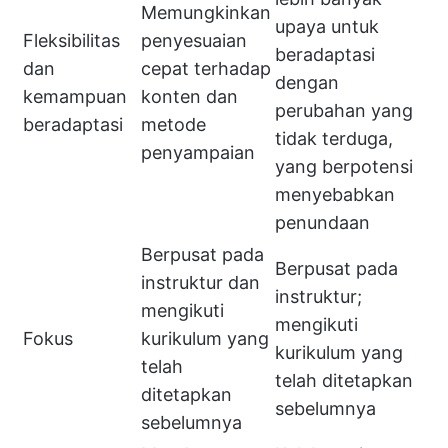
Memungkinkan
upaya untuk
Fleksibilitas
penyesuaian
beradaptasi
dan
cepat terhadap
dengan
kemampuan
konten dan
perubahan yang
beradaptasi
metode
tidak terduga,
penyampaian
yang berpotensi
menyebabkan
penundaan
Berpusat pada
Berpusat pada
instruktur dan
instruktur;
mengikuti
mengikuti
Fokus
kurikulum yang
kurikulum yang
telah
telah ditetapkan
ditetapkan
sebelumnya
sebelumnya