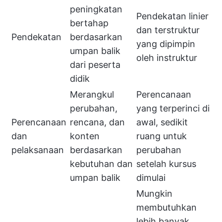
peningkatan
Pendekatan linier
bertahap
dan terstruktur
Pendekatan
berdasarkan
yang dipimpin
umpan balik
oleh instruktur
dari peserta
didik
Merangkul
Perencanaan
perubahan,
yang terperinci di
Perencanaan
rencana, dan
awal, sedikit
dan
konten
ruang untuk
pelaksanaan
berdasarkan
perubahan
kebutuhan dan
setelah kursus
umpan balik
dimulai
Mungkin
membutuhkan
lebih banyak