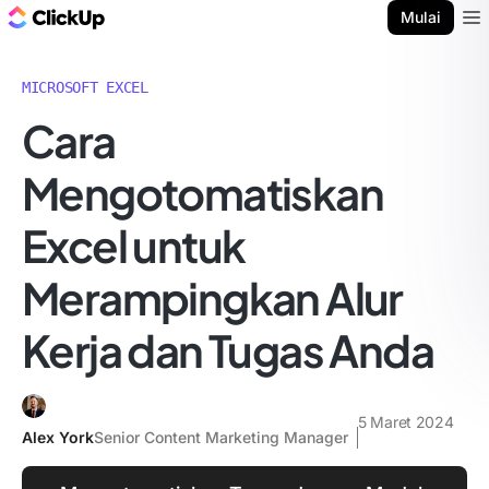
Blog ClickUp
Mulai
Ope
MICROSOFT EXCEL
Cara
Mengotomatiskan
Excel untuk
Merampingkan Alur
Kerja dan Tugas Anda
5 Maret 2024
Alex York
Senior Content Marketing Manager