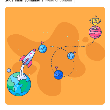
Sudarshan Somanathan
Head of Content