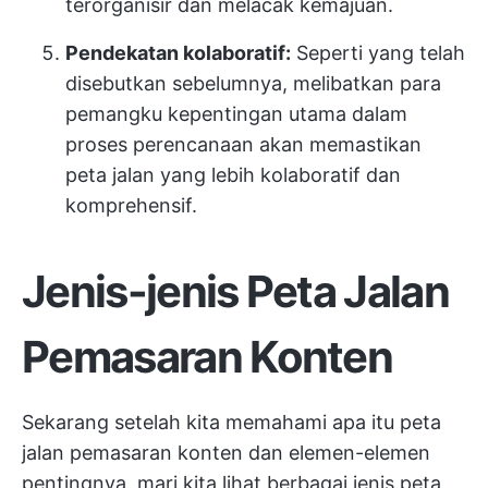
terorganisir dan melacak kemajuan.
Pendekatan kolaboratif:
Seperti yang telah
disebutkan sebelumnya, melibatkan para
pemangku kepentingan utama dalam
proses perencanaan akan memastikan
peta jalan yang lebih kolaboratif dan
komprehensif.
Jenis-jenis Peta Jalan
Pemasaran Konten
Sekarang setelah kita memahami apa itu peta
jalan pemasaran konten dan elemen-elemen
pentingnya, mari kita lihat berbagai jenis peta