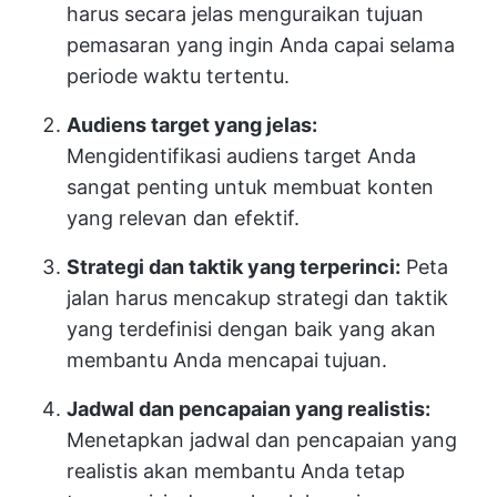
harus secara jelas menguraikan tujuan
pemasaran yang ingin Anda capai selama
periode waktu tertentu.
Audiens target yang jelas:
Mengidentifikasi audiens target Anda
sangat penting untuk membuat konten
yang relevan dan efektif.
Strategi dan taktik yang terperinci:
Peta
jalan harus mencakup strategi dan taktik
yang terdefinisi dengan baik yang akan
membantu Anda mencapai tujuan.
Jadwal dan pencapaian yang realistis:
Menetapkan jadwal dan pencapaian yang
realistis akan membantu Anda tetap