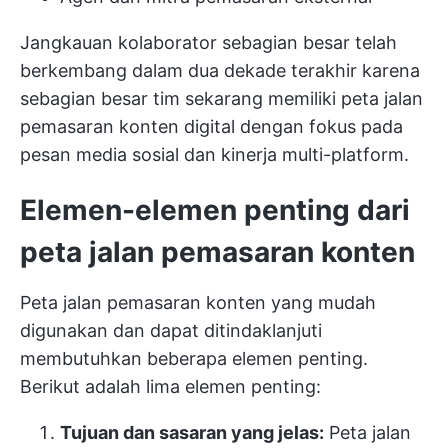
Jangkauan kolaborator sebagian besar telah
berkembang dalam dua dekade terakhir karena
sebagian besar tim sekarang memiliki peta jalan
pemasaran konten digital dengan fokus pada
pesan media sosial dan kinerja multi-platform.
Elemen-elemen penting dari
peta jalan pemasaran konten
Peta jalan pemasaran konten yang mudah
digunakan dan dapat ditindaklanjuti
membutuhkan beberapa elemen penting.
Berikut adalah lima elemen penting:
Tujuan dan sasaran yang jelas:
Peta jalan