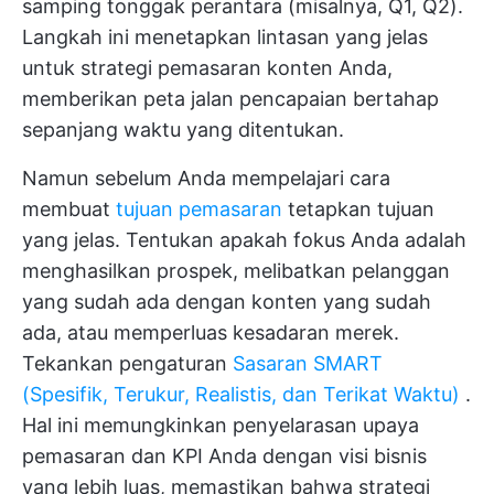
samping tonggak perantara (misalnya, Q1, Q2).
Langkah ini menetapkan lintasan yang jelas
untuk strategi pemasaran konten Anda,
memberikan peta jalan pencapaian bertahap
sepanjang waktu yang ditentukan.
Namun sebelum Anda mempelajari cara
membuat
tujuan pemasaran
tetapkan tujuan
yang jelas. Tentukan apakah fokus Anda adalah
menghasilkan prospek, melibatkan pelanggan
yang sudah ada dengan konten yang sudah
ada, atau memperluas kesadaran merek.
Tekankan pengaturan
Sasaran SMART
(Spesifik, Terukur, Realistis, dan Terikat Waktu)
.
Hal ini memungkinkan penyelarasan upaya
pemasaran dan KPI Anda dengan visi bisnis
yang lebih luas, memastikan bahwa strategi