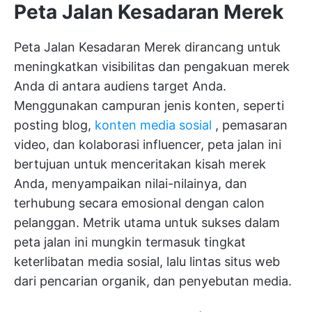
Peta Jalan Kesadaran Merek
Peta Jalan Kesadaran Merek dirancang untuk
meningkatkan visibilitas dan pengakuan merek
Anda di antara audiens target Anda.
Menggunakan campuran jenis konten, seperti
posting blog,
konten media sosial
, pemasaran
video, dan kolaborasi influencer, peta jalan ini
bertujuan untuk menceritakan kisah merek
Anda, menyampaikan nilai-nilainya, dan
terhubung secara emosional dengan calon
pelanggan. Metrik utama untuk sukses dalam
peta jalan ini mungkin termasuk tingkat
keterlibatan media sosial, lalu lintas situs web
dari pencarian organik, dan penyebutan media.