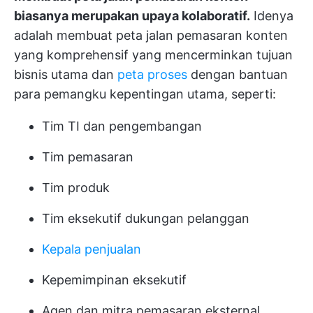
biasanya merupakan upaya kolaboratif.
Idenya
adalah membuat peta jalan pemasaran konten
yang komprehensif yang mencerminkan tujuan
bisnis utama dan
peta proses
dengan bantuan
para pemangku kepentingan utama, seperti:
Tim TI dan pengembangan
Tim pemasaran
Tim produk
Tim eksekutif dukungan pelanggan
Kepala penjualan
Kepemimpinan eksekutif
Agen dan mitra pemasaran eksternal