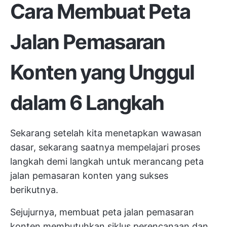
Cara Membuat Peta
Jalan Pemasaran
Konten yang Unggul
dalam 6 Langkah
Sekarang setelah kita menetapkan wawasan
dasar, sekarang saatnya mempelajari proses
langkah demi langkah untuk merancang peta
jalan pemasaran konten yang sukses
berikutnya.
Sejujurnya, membuat peta jalan pemasaran
konten membutuhkan siklus perencanaan dan