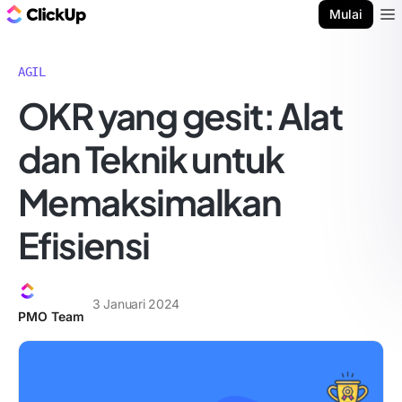
Blog ClickUp
Mulai
Ope
AGIL
OKR yang gesit: Alat
dan Teknik untuk
Memaksimalkan
Efisiensi
3 Januari 2024
PMO Team