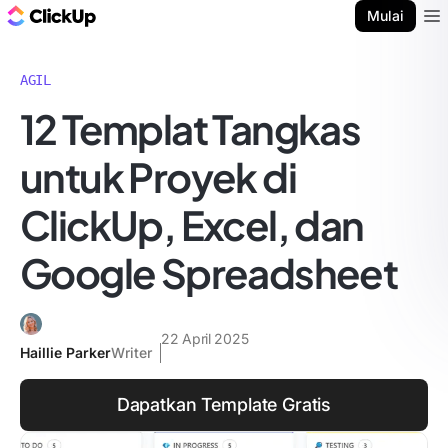
Blog ClickUp
Mulai
Ope
AGIL
12 Templat Tangkas
untuk Proyek di
ClickUp, Excel, dan
Google Spreadsheet
22 April 2025
Haillie Parker
Writer
Dapatkan Template Gratis