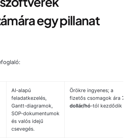
 szoftverek
zámára egy pillanat
foglaló:
AI-alapú
Örökre ingyenes; a
feladatkezelés,
fizetős csomagok ára
7
Gantt-diagramok,
dollár/hó
-tól kezdődik
SOP-dokumentumok
és valós idejű
csevegés.