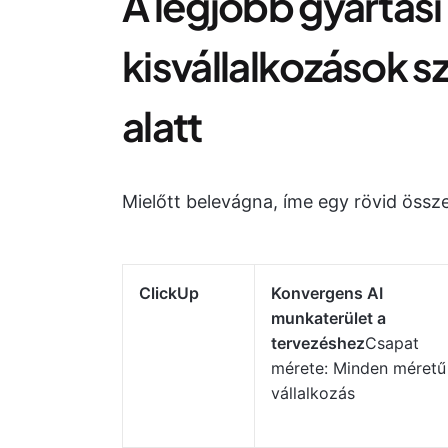
A legjobb gyártási
kisvállalkozások s
alatt
Mielőtt belevágna, íme egy rövid össze
ClickUp
Konvergens AI
munkaterület a
tervezéshez
Csapat
mérete: Minden méretű
vállalkozás