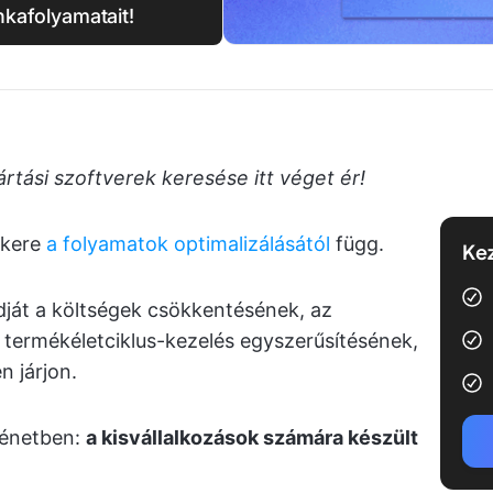
kafolyamatait!
rtási szoftverek keresése itt véget ér!
sikere
a folyamatok optimalizálásától
függ.
Kez
dját a költségek csökkentésének, az
 termékéletciklus-kezelés egyszerűsítésének,
 járjon.
ténetben:
a kisvállalkozások számára készült