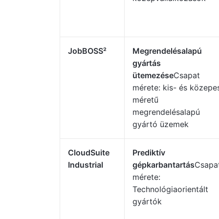
JobBOSS²
Megrendelésalapú
gyártás
ütemezése
Csapat
mérete: kis- és közepe
méretű
megrendelésalapú
gyártó üzemek
CloudSuite
Prediktív
Industrial
gépkarbantartás
Csapa
mérete:
Technológiaorientált
gyártók