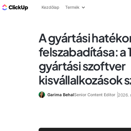
ClickUp blog
Kezdőlap
Termék
A gyártási haték
felszabadítása: a 
gyártási szoftver
kisvállalkozások 
Garima Behal
Senior Content Editor
2026. 