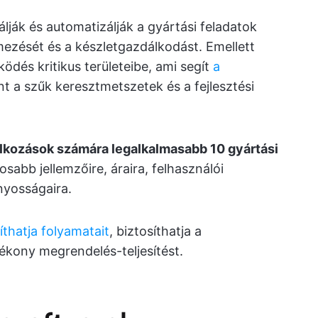
lják és automatizálják a gyártási feladatok
emezését és a készletgazdálkodást. Emellett
ödés kritikus területeibe, ami segít
a
nt a szűk keresztmetszetek és a fejlesztési
alkozások számára legalkalmasabb 10 gyártási
osabb jellemzőire, áraira, felhasználói
nyosságaira.
víthatja folyamatait
, biztosíthatja a
ékony megrendelés-teljesítést.