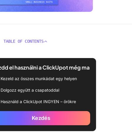
TABLE OF CONTENTS
dd el használni a ClickUpot még ma
Kezeld az összes munkádat egy helyen
Dolgozz együtt a csapatoddal
Használd a ClickUpot INGYEN – örökre
Kezdés