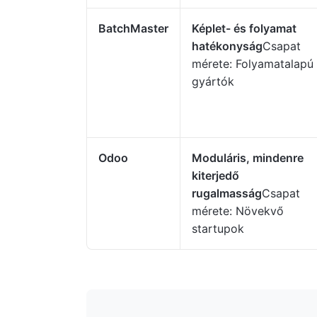
BatchMaster
Képlet- és folyamat
hatékonyság
Csapat
mérete: Folyamatalapú
gyártók
Odoo
Moduláris, mindenre
kiterjedő
rugalmasság
Csapat
mérete: Növekvő
startupok