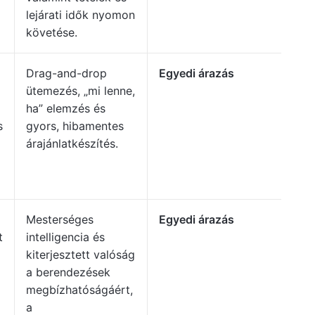
lejárati idők nyomon
követése.
Drag-and-drop
Egyedi árazás
ütemezés, „mi lenne,
ha” elemzés és
s
gyors, hibamentes
árajánlatkészítés.
Mesterséges
Egyedi árazás
t
intelligencia és
kiterjesztett valóság
a berendezések
megbízhatóságáért,
a