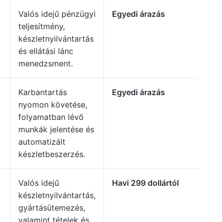
Valós idejű pénzügyi
Egyedi árazás
teljesítmény,
készletnyilvántartás
és ellátási lánc
menedzsment.
Karbantartás
Egyedi árazás
nyomon követése,
folyamatban lévő
munkák jelentése és
automatizált
készletbeszerzés.
Valós idejű
Havi 299 dollártól
készletnyilvántartás,
gyártásütemezés,
valamint tételek és