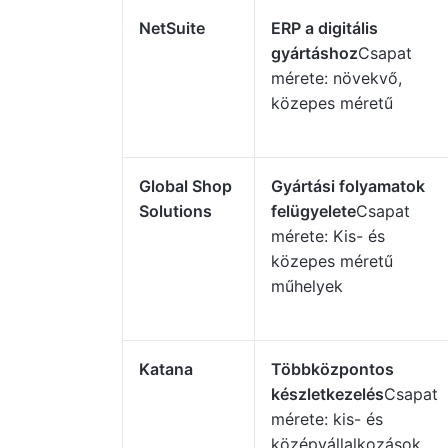
NetSuite
ERP a digitális
gyártáshoz
Csapat
mérete: növekvő,
közepes méretű
Global Shop
Gyártási folyamatok
Solutions
felügyelete
Csapat
mérete: Kis- és
közepes méretű
műhelyek
Katana
Többközpontos
készletkezelés
Csapat
mérete: kis- és
középvállalkozások