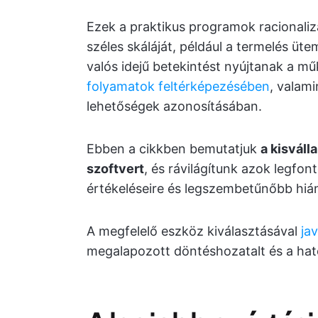
Ezek a praktikus programok racionalizá
széles skáláját, például a termelés üt
valós idejű betekintést nyújtanak a műk
folyamatok feltérképezésében
, valami
lehetőségek azonosításában.
Ebben a cikkben bemutatjuk
a kisváll
szoftvert
, és rávilágítunk azok legfont
értékeléseire és legszembetűnőbb hiá
A megfelelő eszköz kiválasztásával
ja
megalapozott döntéshozatalt és a hat