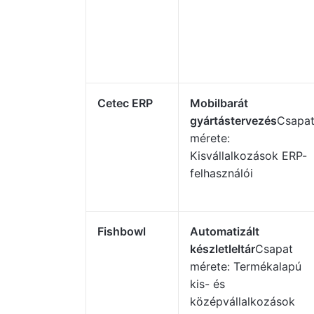
Cetec ERP
Mobilbarát
gyártástervezés
Csapa
mérete:
Kisvállalkozások ERP-
felhasználói
Fishbowl
Automatizált
készletleltár
Csapat
mérete: Termékalapú
kis- és
középvállalkozások