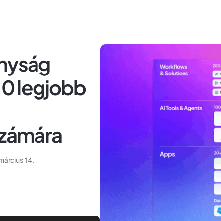
onyság
10 legjobb
számára
március 14.