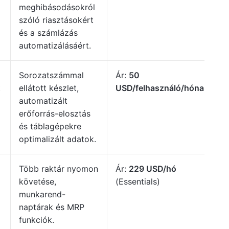
meghibásodásokról
szóló riasztásokért
és a számlázás
automatizálásáért.
Sorozatszámmal
Ár:
50
t
ellátott készlet,
USD/felhasználó/hónap
automatizált
erőforrás-elosztás
és táblagépekre
optimalizált adatok.
Több raktár nyomon
Ár:
229 USD/hó
követése,
(Essentials)
munkarend-
naptárak és MRP
funkciók.