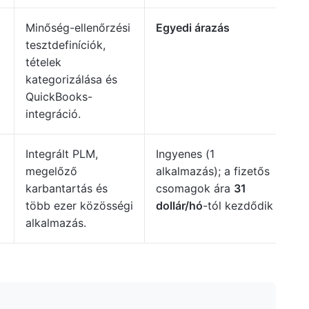
Minőség-ellenőrzési
Egyedi árazás
tesztdefiníciók,
tételek
kategorizálása és
QuickBooks-
integráció.
Integrált PLM,
Ingyenes (1
megelőző
alkalmazás); a fizetős
karbantartás és
csomagok ára
31
több ezer közösségi
dollár/hó
-tól kezdődik
alkalmazás.