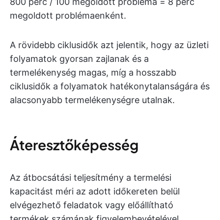
800 perc / 100 megoldott probléma = 8 perc
megoldott problémaenként.
A rövidebb ciklusidők azt jelentik, hogy az üzleti
folyamatok gyorsan zajlanak és a
termelékenység magas, míg a hosszabb
ciklusidők a folyamatok hatékonytalanságára és
alacsonyabb termelékenységre utalnak.
Áteresztőképesség
Az átbocsátási teljesítmény a termelési
kapacitást méri az adott időkereten belül
elvégezhető feladatok vagy előállítható
termékek számának figyelembevételével.