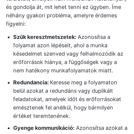
és gondolja át, mit lehet tenni ez ügyben. Íme
néhány gyakori probléma, amelyre érdemes
figyelni:
Szűk keresztmetszetek
:
Azonosítsa a
folyamat azon lépéseit, ahol a munka
késedelmet szenved vagy felhalmozódik az
erőforrások hiánya, a függőségek vagy a
nem hatékony munkafolyamatok miatt.
Redundancia:
Keresse meg a folyamaton
belül azokat a redundáns vagy duplikált
feladatokat, amelyek időt és erőforrásokat
emésztenek fel anélkül, hogy bármilyen
értéket teremtenének.
Gyenge kommunikáció:
Azonosítsa azokat a