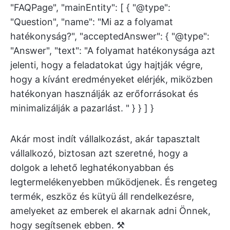
"FAQPage", "mainEntity": [ { "@type":
"Question", "name": "Mi az a folyamat
hatékonyság?", "acceptedAnswer": { "@type":
"Answer", "text": "A folyamat hatékonysága azt
jelenti, hogy a feladatokat úgy hajtják végre,
hogy a kívánt eredményeket elérjék, miközben
hatékonyan használják az erőforrásokat és
minimalizálják a pazarlást. " } } ] }
Akár most indít vállalkozást, akár tapasztalt
vállalkozó, biztosan azt szeretné, hogy a
dolgok a lehető leghatékonyabban és
legtermelékenyebben működjenek. És rengeteg
termék, eszköz és kütyü áll rendelkezésre,
amelyeket az emberek el akarnak adni Önnek,
hogy segítsenek ebben. ⚒️