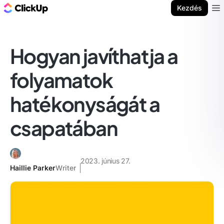
ClickUp blog
Kezdés
Ope
Hogyan javíthatja a
folyamatok
hatékonyságát a
csapatában
2023. június 27.
Haillie Parker
Writer