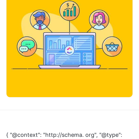
{ "@context": "http://schema. org", "@type":