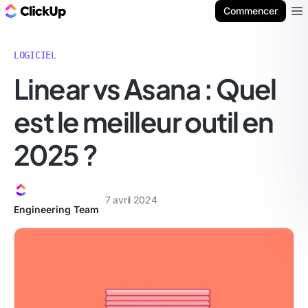
ClickUp Blog
Commencer
Ope
LOGICIEL
Linear vs Asana : Quel
est le meilleur outil en
2025 ?
7 avril 2024
Engineering Team