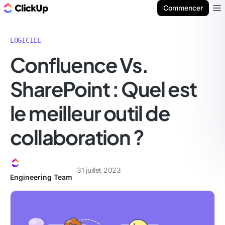
ClickUp Blog
Commencer
Ope
LOGICIEL
Confluence Vs.
SharePoint : Quel est
le meilleur outil de
collaboration ?
31 juillet 2023
Engineering Team