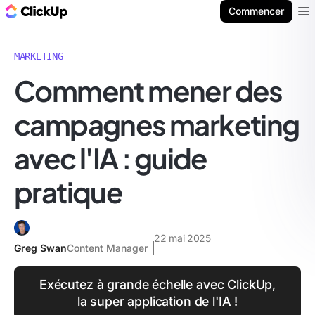
ClickUp Blog
Commencer
Ope
MARKETING
Comment mener des
campagnes marketing
avec l'IA : guide
pratique
22 mai 2025
Greg Swan
Content Manager
Exécutez à grande échelle avec ClickUp,
la super application de l'IA !