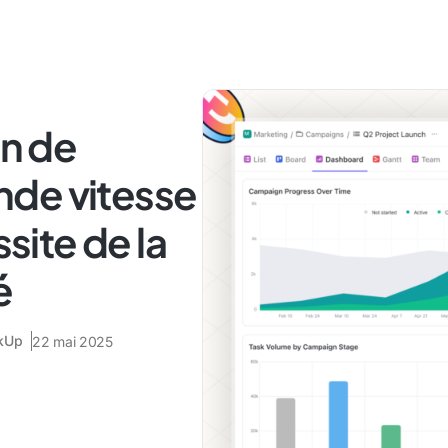
on de
de vitesse
ssite de la
é
ckUp
22 mai 2025