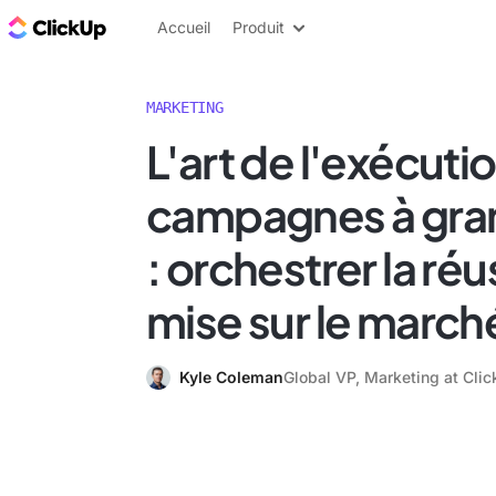
ClickUp Blog
Accueil
Produit
MARKETING
L'art de l'exécuti
campagnes à gran
: orchestrer la réu
mise sur le march
Kyle Coleman
Global VP, Marketing at Cli