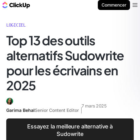
ClickUp Blog
Commencer
Ope
LOGICIEL
Top 13 des outils
alternatifs Sudowrite
pour les écrivains en
2025
7 mars 2025
Garima Behal
Senior Content Editor
Essayez la meilleure alternative à
Sudowrite