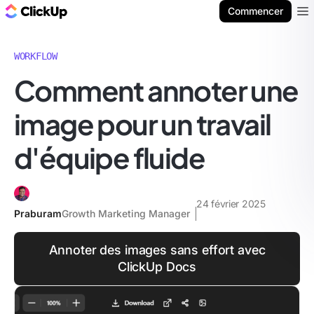
ClickUp Blog
Commencer
Ope
WORKFLOW
Comment annoter une
image pour un travail
d'équipe fluide
24 février 2025
Praburam
Growth Marketing Manager
Annoter des images sans effort avec
ClickUp Docs