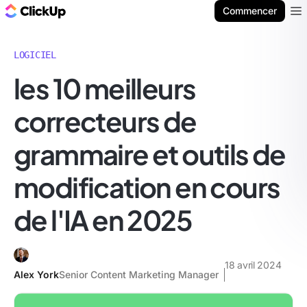
ClickUp Blog
Commencer
Ope
LOGICIEL
les 10 meilleurs
correcteurs de
grammaire et outils de
modification en cours
de l'IA en 2025
18 avril 2024
Alex York
Senior Content Marketing Manager