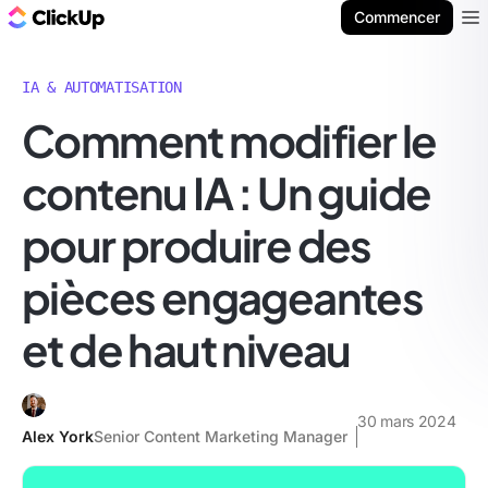
ClickUp Blog
Commencer
Ope
IA & AUTOMATISATION
Comment modifier le
contenu IA : Un guide
pour produire des
pièces engageantes
et de haut niveau
30 mars 2024
Alex York
Senior Content Marketing Manager