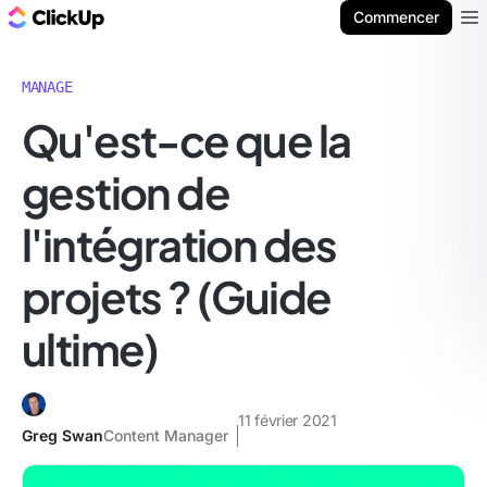
ClickUp Blog
Commencer
Ope
MANAGE
Qu'est-ce que la
gestion de
l'intégration des
projets ? (Guide
ultime)
11 février 2021
Greg Swan
Content Manager