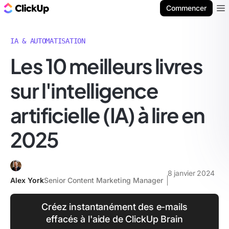
ClickUp Blog
Commencer
Ope
IA & AUTOMATISATION
Les 10 meilleurs livres
sur l'intelligence
artificielle (IA) à lire en
2025
8 janvier 2024
Alex York
Senior Content Marketing Manager
Créez instantanément des e-mails
effacés à l'aide de ClickUp Brain