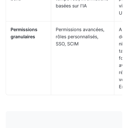
basées sur l'IA
via 
Ups
Permissions
Permissions avancées,
Auto
granulaires
rôles personnalisés,
de 
SSO, SCIM
niv
tabl
fonc
ava
rése
vers
Ente