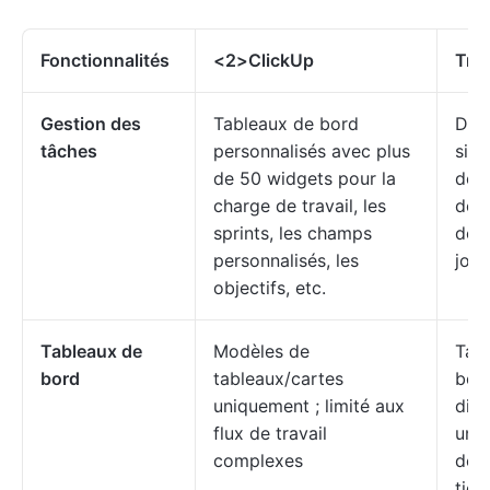
Fonctionnalités
<2>ClickUp
Trel
Gestion des
Tableaux de bord
Des
tâches
personnalisés avec plus
sim
de 50 widgets pour la
des 
charge de travail, les
des 
sprints, les champs
des
personnalisés, les
join
objectifs, etc.
Tableaux de
Modèles de
Tab
bord
tableaux/cartes
bord
uniquement ; limité aux
disp
flux de travail
uni
complexes
des
tier