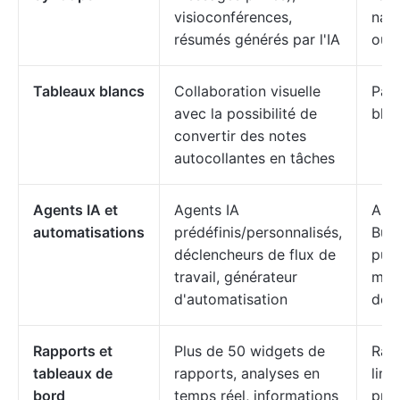
visioconférences,
nati
résumés générés par l'IA
ou d
Tableaux blancs
Collaboration visuelle
Pas
avec la possibilité de
blan
convertir des notes
autocollantes en tâches
Agents IA et
Agents IA
Aut
automatisations
prédéfinis/personnalisés,
Butl
déclencheurs de flux de
puis
travail, générateur
moi
d'automatisation
déc
Rapports et
Plus de 50 widgets de
Rap
tableaux de
rapports, analyses en
limi
bord
temps réel, informations
prin