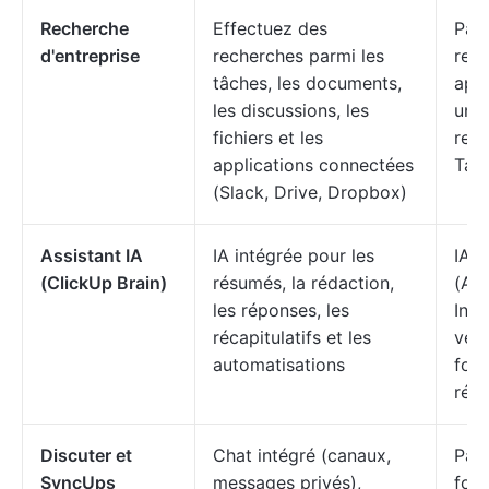
Recherche
Effectuez des
Pas
d'entreprise
recherches parmi les
rech
tâches, les documents,
appl
les discussions, les
uni
fichiers et les
rec
applications connectées
Tab
(Slack, Drive, Dropbox)
Assistant IA
IA intégrée pour les
IA l
(ClickUp Brain)
résumés, la rédaction,
(Atl
les réponses, les
Inte
récapitulatifs et les
vers
automatisations
fonc
rédu
Discuter et
Chat intégré (canaux,
Pas
SyncUps
messages privés),
fonc