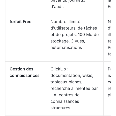
payants, journaux
la v
d'audit
Ente
forfait Free
Nombre illimité
Nom
d'utilisateurs, de tâches
d'ut
et de projets, 100 Mo de
illim
stockage, 3 vues,
tabl
automatisations
Pow
tabl
Gestion des
ClickUp :
Pas 
connaissances
documentation, wikis,
nati
tableaux blancs,
conn
recherche alimentée par
repo
l'IA, centres de
pièc
connaissances
structurés