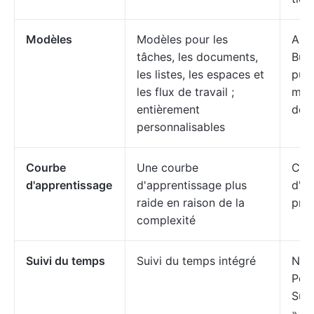
Modèles
Modèles pour les
Aut
tâches, les documents,
Butl
les listes, les espaces et
puis
les flux de travail ;
moi
entièrement
déc
personnalisables
Courbe
Une courbe
Cou
d'apprentissage
d'apprentissage plus
d'a
raide en raison de la
pro
complexité
Suivi du temps
Suivi du temps intégré
Néce
Pow
Suiv
»