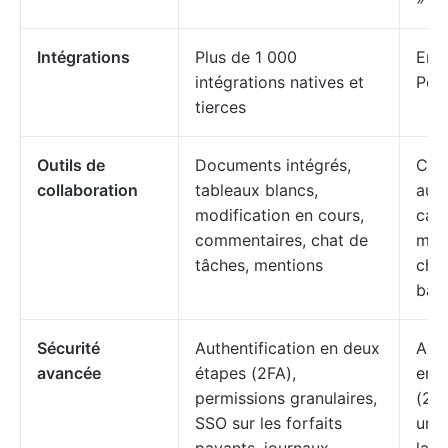
Intégrations
Plus de 1 000
Env
intégrations natives et
Pow
tierces
Outils de
Documents intégrés,
Com
collaboration
tableaux blancs,
au n
modification en cours,
cart
commentaires, chat de
men
tâches, mentions
chec
bas
Sécurité
Authentification en deux
Auth
avancée
étapes (2FA),
en 
permissions granulaires,
(2FA
SSO sur les forfaits
uni