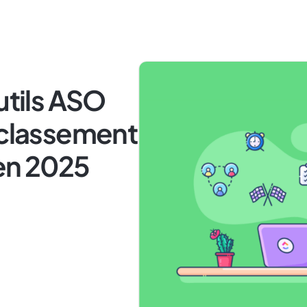
utils ASO
 classement
 en 2025