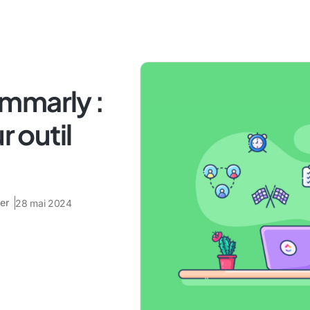
mmarly :
r outil
er
28 mai 2024