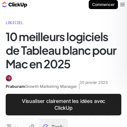
ClickUp Blog
Commencer
Ope
LOGICIEL
10 meilleurs logiciels
de Tableau blanc pour
Mac en 2025
30 janvier 2025
Praburam
Growth Marketing Manager
Visualiser clairement les idées avec
ClickUp