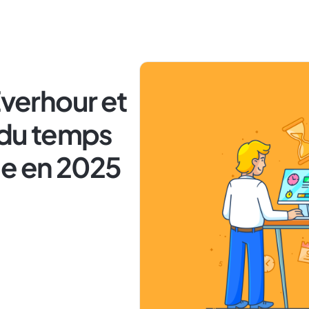
Everhour et
i du temps
se en 2025