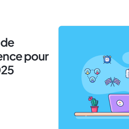
 de
uence pour
025