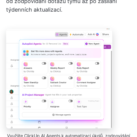
od zodpovídání dotazů týmu až po zasílání
týdenních aktualizací.
Využijte ClickUp AI Agents k automatizaci úkolů, zodpovídání