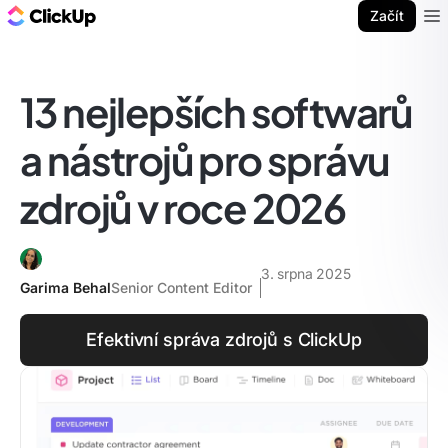
ClickUp blog
Začít
Ope
13 nejlepších softwarů
a nástrojů pro správu
zdrojů v roce 2026
3. srpna 2025
Garima Behal
Senior Content Editor
Efektivní správa zdrojů s ClickUp