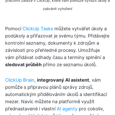
pracovní zátěže v ClickUp, které vám pomůže vyvážit úkoly a
zabránit vyhoření
Pomocí
ClickUp Tasks
můžete vytvářet úkoly a
podúkoly a přiřazovat je svému týmu. Přidávejte
kontrolní seznamy, dokumenty k zdrojům a
závislosti pro přehledné procesy. Umožňuje
vám přidávat odhady času a termíny splnění a
sledovat průběh
přímo ze seznamu úkolů.
ClickUp Brain
,
integrovaný AI asistent
, vám
pomůže s přípravou plánů správy zdrojů,
automatickým přidělováním úkolů a identifikací
mezer. Navíc můžete na platformě využít
přednastavené i vlastní
AI agenty
pro cokoliv,