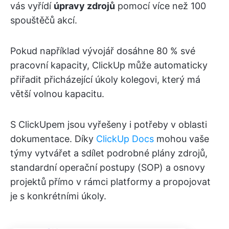
vás vyřídí
úpravy zdrojů
pomocí více než 100
spouštěčů akcí.
Pokud například vývojář dosáhne 80 % své
pracovní kapacity, ClickUp může automaticky
přiřadit přicházející úkoly kolegovi, který má
větší volnou kapacitu.
S ClickUpem jsou vyřešeny i potřeby v oblasti
dokumentace. Díky
ClickUp Docs
mohou vaše
týmy vytvářet a sdílet podrobné plány zdrojů,
standardní operační postupy (SOP) a osnovy
projektů přímo v rámci platformy a propojovat
je s konkrétními úkoly.