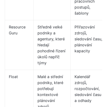
pracovních
postupů,
šablony
Resource
Středně velké
Přiřazování
Guru
podniky a
zdrojů,
agentury, které
sledování času,
hledají
plánování
pohodlné řízení
kapacity
úkolů napříč
týmy
Float
Malé a střední
Kalendář
podniky, které
zdrojů,
potřebují
rozpočtování,
kontextové
sledování času
plánování
a odhady
zdrojů