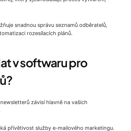
ožňuje snadnou správu seznamů odběratelů,
tomatizaci rozesílacích plánů.
at v softwaru pro
rů?
 newsletterů závisí hlavně na vašich
.
ská přívětivost služby e-mailového marketingu.