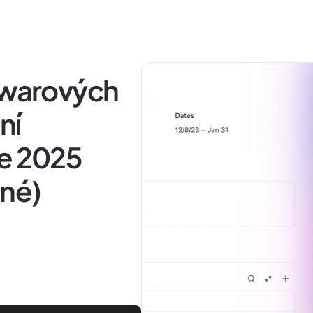
ftwarových
ní
ce 2025
ené)