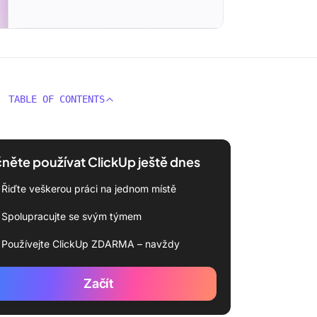
TABLE OF CONTENTS
něte používat ClickUp ještě dnes
Řiďte veškerou práci na jednom místě
Spolupracujte se svým týmem
Používejte ClickUp ZDARMA – navždy
Začít