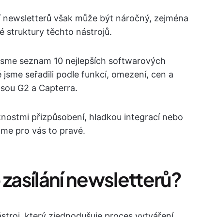
í newsletterů však může být náročný, zejména
 struktury těchto nástrojů.
 jsme seznam 10 nejlepších softwarových
é jsme seřadili podle funkcí, omezení, cen a
jsou G2 a Capterra.
žnostmi přizpůsobení, hladkou integrací nebo
áme pro vás to pravé.
 zasílání newsletterů?
ástroj, který zjednodušuje proces vytváření,