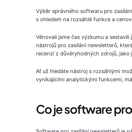
Výběr správného softwaru pro zasílán
s ohledem na rozsáhlé funkce a cenové
Věnovali jsme čas výzkumu a sestavili
nástrojů pro zasílání newsletterů, kter
recenzí z důvěryhodných zdrojů, jako 
Ať už hledáte nástroj s rozsáhlými mo
vynikajícími analytickými funkcemi, m
Co je software pro
Software pro zasílání newsletterů je n