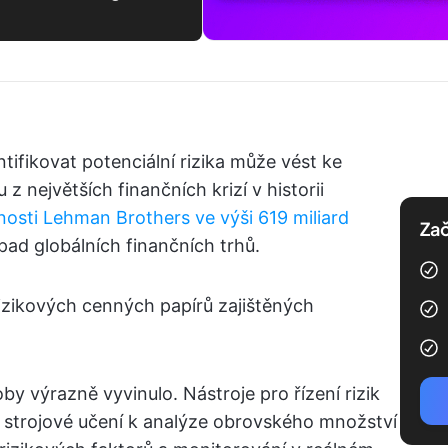
tifikovat potenciální rizika může vést ke
z největších finančních krizí v historii
nosti Lehman Brothers ve výši 619 miliard
Zač
pad globálních finančních trhů.
 rizikových cenných papírů zajištěných
oby výrazně vyvinulo. Nástroje pro řízení rizik
jí strojové učení k analýze obrovského množství