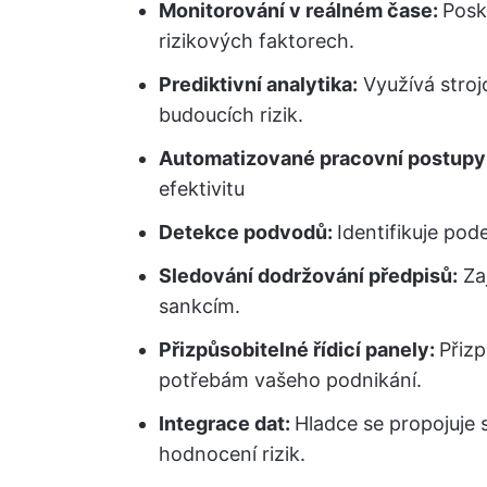
Monitorování v reálném čase:
Posk
rizikových faktorech.
Prediktivní analytika:
Využívá strojo
budoucích rizik.
Automatizované pracovní postupy
efektivitu
Detekce podvodů:
Identifikuje pod
Sledování dodržování předpisů:
Zaj
sankcím.
Přizpůsobitelné řídicí panely:
Přizp
potřebám vašeho podnikání.
Integrace dat:
Hladce se propojuje 
hodnocení rizik.