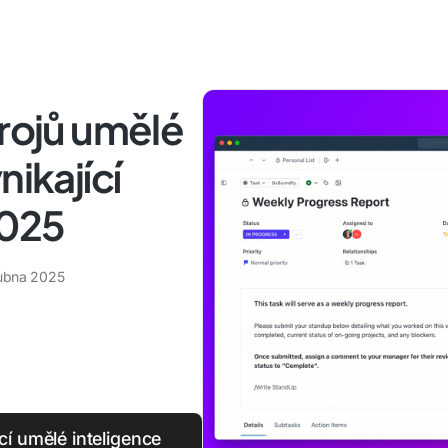
trojů umělé
nikající
 2025
ubna 2025
cí umělé inteligence