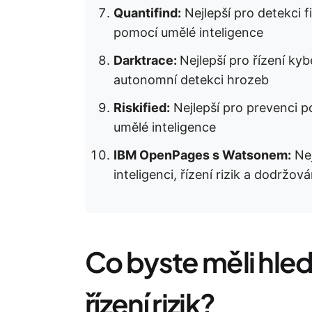
Quantifind:
Nejlepší pro detekci f
pomocí umělé inteligence
Darktrace:
Nejlepší pro řízení ky
autonomní detekci hrozeb
Riskified:
Nejlepší pro prevenci 
umělé inteligence
IBM OpenPages s Watsonem:
Nej
inteligenci, řízení rizik a dodržov
Co byste měli hleda
řízení rizik?