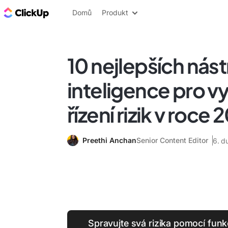
ClickUp blog
Domů
Produkt
10 nejlepších nás
inteligence pro vy
řízení rizik v roce
Preethi Anchan
Senior Content Editor
6. d
Spravujte svá rizika pomocí funk