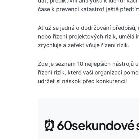
dat, prediktivní analytiku k identifika
čase k prevenci katastrof ještě předtí
Ať už se jedná o dodržování předpisů,
nebo řízení projektových rizik, umělá 
zrychluje a zefektivňuje řízení rizik.
Zde je seznam 10 nejlepších nástrojů u
řízení rizik, které vaší organizaci pom
udržet si náskok před konkurencí!
⏰ 60sekundové s