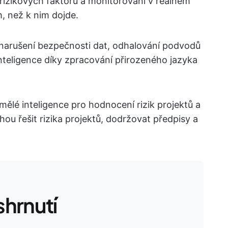
ci rizikových faktorů a monitorování v reálném
m, než k nim dojde.
 narušení bezpečnosti dat, odhalování podvodů
inteligence díky zpracování přirozeného jazyka
mělé inteligence pro hodnocení rizik projektů a
ohou řešit rizika projektů, dodržovat předpisy a
hrnutí