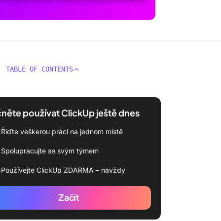
TABLE OF CONTENTS
něte používat ClickUp ještě dnes
Řiďte veškerou práci na jednom místě
Spolupracujte se svým týmem
Používejte ClickUp ZDARMA – navždy
Začít