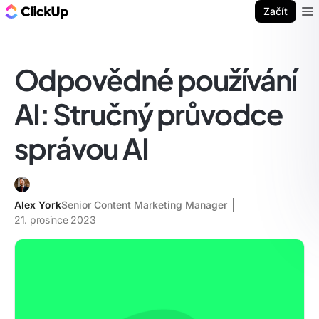
ClickUp blog
Začít
Ope
Odpovědné používání
AI: Stručný průvodce
správou AI
Alex York
Senior Content Marketing Manager
21. prosince 2023