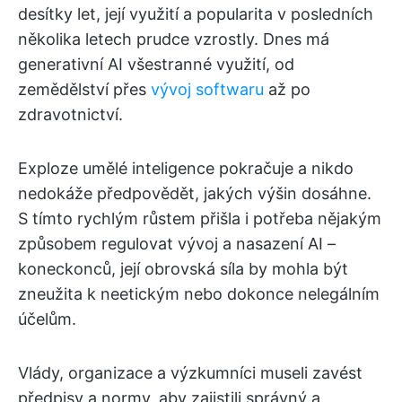
desítky let, její využití a popularita v posledních
několika letech prudce vzrostly. Dnes má
generativní AI všestranné využití, od
zemědělství přes
vývoj softwaru
až po
zdravotnictví.
Exploze umělé inteligence pokračuje a nikdo
nedokáže předpovědět, jakých výšin dosáhne.
S tímto rychlým růstem přišla i potřeba nějakým
způsobem regulovat vývoj a nasazení AI –
koneckonců, její obrovská síla by mohla být
zneužita k neetickým nebo dokonce nelegálním
účelům.
Vlády, organizace a výzkumníci museli zavést
předpisy a normy, aby zajistili správný a