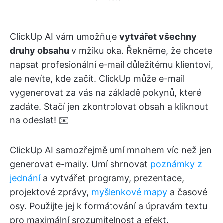
ClickUp AI vám umožňuje
vytvářet všechny
druhy obsahu
v mžiku oka. Řekněme, že chcete
napsat profesionální e-mail důležitému klientovi,
ale nevíte, kde začít. ClickUp může e-mail
vygenerovat za vás na základě pokynů, které
zadáte. Stačí jen zkontrolovat obsah a kliknout
na odeslat! ✉️
ClickUp AI samozřejmě umí mnohem víc než jen
generovat e-maily. Umí shrnovat
poznámky z
jednání
a vytvářet programy, prezentace,
projektové zprávy,
myšlenkové mapy
a časové
osy. Použijte jej k formátování a úpravám textu
pro maximální srozumitelnost a efekt.