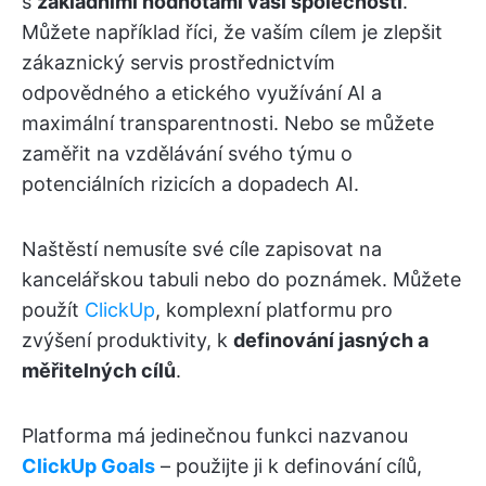
s
základními hodnotami vaší společnosti
.
Můžete například říci, že vaším cílem je zlepšit
zákaznický servis prostřednictvím
odpovědného a etického využívání AI a
maximální transparentnosti. Nebo se můžete
zaměřit na vzdělávání svého týmu o
potenciálních rizicích a dopadech AI.
Naštěstí nemusíte své cíle zapisovat na
kancelářskou tabuli nebo do poznámek. Můžete
použít
ClickUp
, komplexní platformu pro
zvýšení produktivity, k
definování jasných a
měřitelných cílů
.
Platforma má jedinečnou funkci nazvanou
ClickUp Goals
– použijte ji k definování cílů,