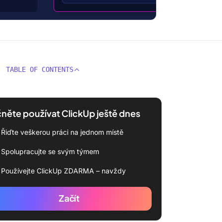
TABLE OF CONTENTS
něte používat ClickUp ještě dnes
Řiďte veškerou práci na jednom místě
Spolupracujte se svým týmem
Používejte ClickUp ZDARMA – navždy
Začít