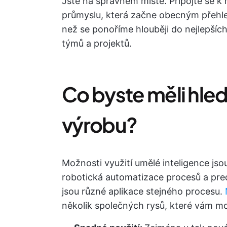
Jste na správném místě. Připojte se k 
průmyslu, která začne obecným přehle
než se ponoříme hlouběji do nejlepších 
týmů a projektů.
Co byste měli hleda
výrobu?
Možnosti využití umělé inteligence jso
robotická automatizace procesů a pred
jsou různé aplikace stejného procesu.
několik společných rysů, které vám m