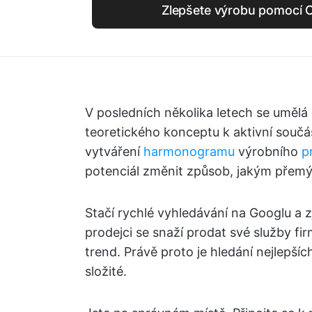
Zlepšete výrobu pomocí C
V posledních několika letech se umělá 
teoretického konceptu k aktivní součást
vytváření
harmonogramu
výrobního
p
potenciál změnit způsob, jakým přemýš
Stačí rychlé vyhledávání na Googlu a zji
prodejci se snaží prodat své služby fi
trend. Právě proto je hledání nejlepší
složité.