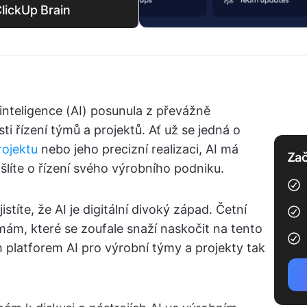
lickUp Brain
inteligence (AI) posunula z převážně
i řízení týmů a projektů. Ať už se jedná o
rojektu
nebo jeho precizní realizaci, AI má
Zač
líte o řízení svého výrobního podniku.
stíte, že AI je digitální divoký západ. Četní
rmám, které se zoufale snaží naskočit na tento
ch platforem AI pro výrobní týmy a projekty tak