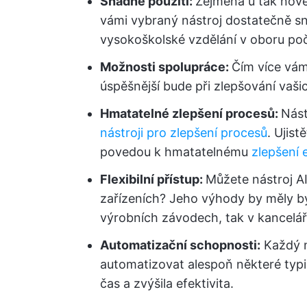
Snadné použití:
Zejména u tak nové 
vámi vybraný nástroj dostatečně sn
vysokoškolské vzdělání v oboru poč
Možnosti spolupráce:
Čím více vám
úspěšnější bude při zlepšování vaši
Hmatatelné zlepšení procesů:
Nást
nástroji pro zlepšení procesů
. Ujist
povedou k hmatatelnému
zlepšení 
Flexibilní přístup:
Můžete nástroj AI
zařízeních? Jeho výhody by měly bý
výrobních závodech, tak v kancelář
Automatizační schopnosti:
Každý n
automatizovat alespoň některé typi
čas a zvýšila efektivita.