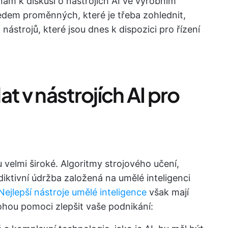
nám k diskusi o nástrojích AI ve výrobním
dem proměnných, které je třeba zohlednit,
nástrojů, které jsou dnes k dispozici pro řízení
t v nástrojích AI pro
u velmi široké. Algoritmy strojového učení,
iktivní údržba založená na umělé inteligenci
Nejlepší nástroje umělé inteligence
však mají
ohou pomoci zlepšit vaše podnikání: