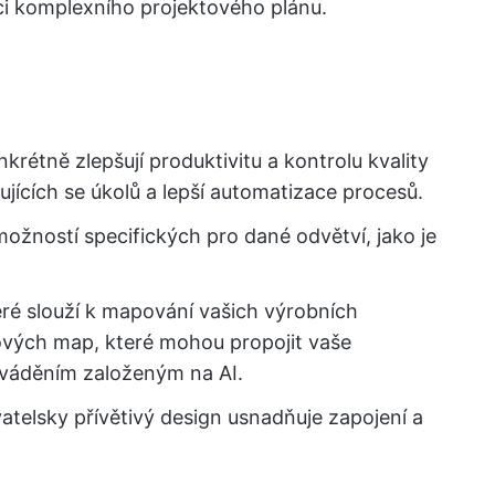
aci komplexního projektového plánu.
nkrétně zlepšují produktivitu a kontrolu kvality
jících se úkolů a lepší automatizace procesů.
ožností specifických pro dané odvětví, jako je
eré slouží k mapování vašich výrobních
ových map, které mohou propojit vaše
ováděním založeným na AI.
atelsky přívětivý design usnadňuje zapojení a