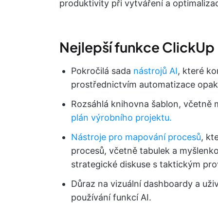
produktivity při vytváření a optimaliz
Nejlepší funkce ClickUp
Pokročilá sada
nástrojů AI
, které ko
prostřednictvím automatizace opaku
Rozsáhlá knihovna šablon, včetně m
plán výrobního projektu.
Nástroje pro mapování procesů
, kt
procesů, včetně tabulek a myšlenk
strategické diskuse s taktickým pr
Důraz na vizuální dashboardy a uživ
používání funkcí AI.