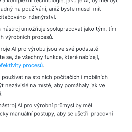
a komplexní technologie, jako je AI, by měl být
adný na používání, aniž byste museli mít
ítačového inženýrství.
 nástroj umožňuje spolupracovat jako tým, tím
ch výrobních procesů.
roje AI pro výrobu jsou ve své podstatě
ěte se, že všechny funkce, které nabízejí,
efektivity procesů
.
 používat na stolních počítačích i mobilních
t nezávislé na místě, aby pomáhaly jak ve
i.
ástroj AI pro výrobní průmysl by měl
cky manuální postupy, aby se ušetřil pracovní