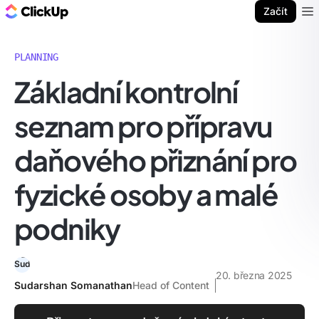
ClickUp blog
Začít
Ope
PLANNING
Základní kontrolní
seznam pro přípravu
daňového přiznání pro
fyzické osoby a malé
podniky
20. března 2025
Sudarshan Somanathan
Head of Content