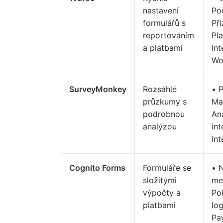
nastavení
Po
formulářů s
Př
reportováním
Pla
a platbami
In
Wo
SurveyMonkey
Rozsáhlé
• P
průzkumy s
Ma
podrobnou
An
analýzou
int
in
Cognito Forms
Formuláře se
• 
složitými
me
výpočty a
Po
platbami
log
Pa