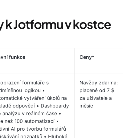
vy k Jotformu v kostce
avní funkce
Ceny
*
Zobrazení formuláře s
Navždy zdarma;
dmíněnou logikou •
placené od 7 $
tomatické vytváření úkolů na
za uživatele a
kladě odpovědí • Dashboardy
měsíc
o analýzu v reálném čase •
ce než 100 automatizací •
ivní AI pro tvorbu formulářů
získávání poznatků • Hluboká