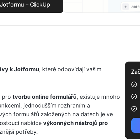
k Jotformu – ClickUp
tivy k Jotformu
, které odpovídají vašim
Zač
m pro
tvorbu online formulářů
, existuje mnoho
funkcemi, jednodušším rozhraním a
tavých formulářů založených na datech je ve
 rostoucí nabídce
výkonných nástrojů pro
znější potřeby.