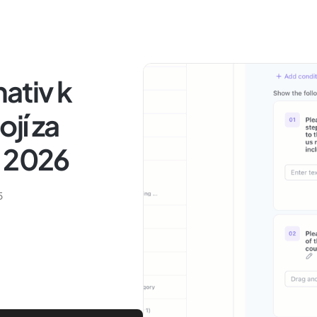
nativ k
ojí za
e 2026
5