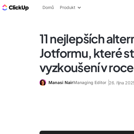
ClickUp blog
Domů
Produkt
11 nejlepších alter
Jotformu, které st
vyzkoušení v roc
Manasi Nair
Managing Editor
26. října 202