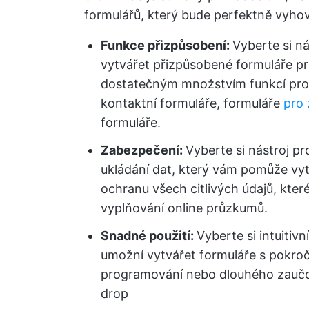
formulářů, který bude perfektně vyho
Funkce přizpůsobení:
Vyberte si n
vytvářet přizpůsobené formuláře p
dostatečným množstvím funkcí pro 
kontaktní formuláře, formuláře
pro 
formuláře.
Zabezpečení:
Vyberte si nástroj p
ukládání dat, který vám pomůže vytv
ochranu všech citlivých údajů, které
vyplňování online průzkumů.
Snadné použití:
Vyberte si intuitivn
umožní vytvářet formuláře s pokroč
programování nebo dlouhého zaučov
drop