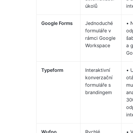
úkolů
int
Google Forms
Jednoduché
• 
formuláře v
od
rámci Google
ša
Workspace
a g
Go
Typeform
Interaktivní
• 
konverzační
ot
formuláře s
mu
brandingem
an
30
od
int
Wufoo
Rychlé
• 