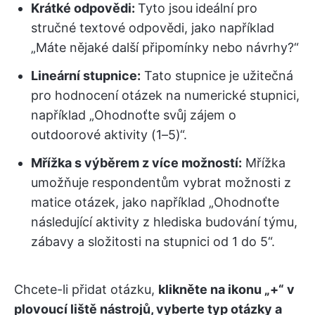
Krátké odpovědi:
Tyto jsou
ideální pro
stručné textové odpovědi, jako například
„Máte nějaké další připomínky nebo návrhy?“
Lineární stupnice:
Tato stupnice je užitečná
pro hodnocení otázek na numerické stupnici,
například „Ohodnoťte svůj zájem o
outdoorové aktivity (1–5)“.
Mřížka s výběrem z více možností:
Mřížka
umožňuje respondentům vybrat možnosti z
matice otázek, jako například „Ohodnoťte
následující aktivity z hlediska budování týmu,
zábavy a složitosti na stupnici od 1 do 5“.
Chcete-li přidat otázku,
klikněte na ikonu „+“ v
plovoucí liště nástrojů, vyberte typ otázky a