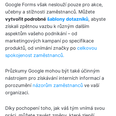
Google Forms však neslouží pouze pro akce,
učebny a stížnosti zaměstnanců. Můžete
vytvořit podrobné
šablony dotazníků
, abyste
získali zpětnou vazbu k různým dalším
aspektům vašeho podnikání – od
marketingových kampaní po specifikace
produktů, od vnímání značky po
celkovou
spokojenost zaměstnanců.
Průzkumy Google mohou být také účinným
nástrojem pro získávání interních informací a
porozumění
názorům zaměstnanců
ve vaší
organizaci.
Díky pochopení toho, jak váš tým vnímá svou
práci, můžete zavést změny, které zlepší