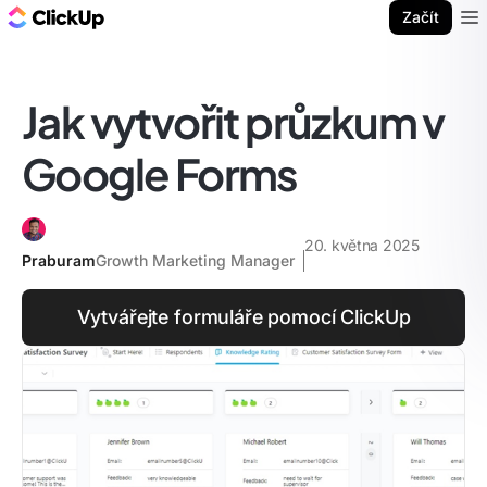
ClickUp blog
Začít
Ope
Jak vytvořit průzkum v
Google Forms
20. května 2025
Praburam
Growth Marketing Manager
Vytvářejte formuláře pomocí ClickUp