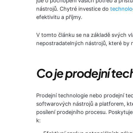
jde o pochopení vašich potřeb a přístu
nástrojů. Chytré investice do
technolog
efektivitu a příjmy.
V tomto článku se na základě svých v
nepostradatelných nástrojů, které by 
Co je prodejní te
Prodejní technologie nebo prodejní tec
softwarových nástrojů a platforem, kt
posílení prodejního procesu. Poskytu
k: