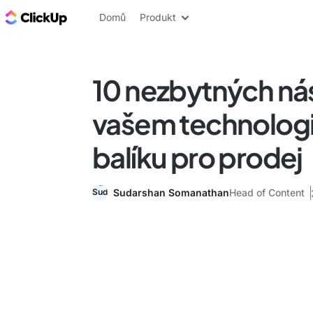
ClickUp blog
Domů
Produkt
10 nezbytných nás
vašem technolo
balíku pro prodej
Sudarshan Somanathan
Head of Content