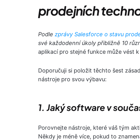
prodejních techno
Podle
zprávy Salesforce o stavu prod
své každodenní úkoly přibližně 10 růz
aplikací pro stejné funkce může vést k
Doporučuji si položit těchto šest zásad
nástroje pro svou výbavu:
1. Jaký software v souč
Porovnejte nástroje, které váš tým akti
Někdy je méně více, pokud to znamená 