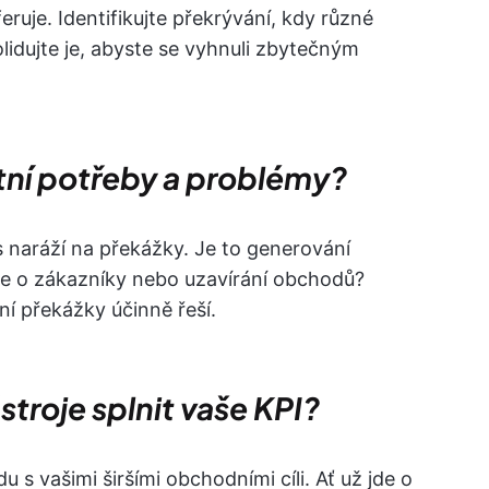
ruje. Identifikujte překrývání, kdy různé
olidujte je, abyste se vyhnuli zbytečným
étní potřeby a problémy?
s naráží na překážky. Je to generování
če o zákazníky nebo uzavírání obchodů?
ní překážky účinně řeší.
troje splnit vaše KPI?
 s vašimi širšími obchodními cíli. Ať už jde o