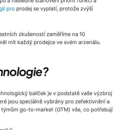
pu a následné stanovení priorit funkcí a
ií pro
prodej se vyplatí, protože zvýší
lastních zkušeností zaměříme na 10
měl mít každý prodejce ve svém arzenálu.
chnologie?
hnologický balíček je v podstatě vaše výzbroj
eré jsou speciálně vybrány pro zefektivnění a
je týmům go-to-market (GTM) vše, co potřebují