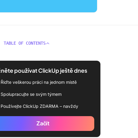
TABLE OF CONTENTS
něte používat ClickUp ještě dnes
Řiďte veškerou práci na jednom místě
Spolupracujte se svým týmem
Používejte ClickUp ZDARMA – navždy
Začít