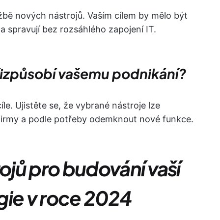
ržbě nových nástrojů. Vaším cílem by mělo být
í a spravují bez rozsáhlého zapojení IT.
přizpůsobí vašemu podnikání?
le. Ujistěte se, že vybrané nástroje lze
í firmy a podle potřeby odemknout nové funkce.
rojů pro budování vaší
gie v roce 2024