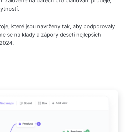
ní založené na datech pro plánování prodeje,
ytností.
oje, které jsou navrženy tak, aby podporovaly
me se na klady a zápory deseti nejlepších
 2024.