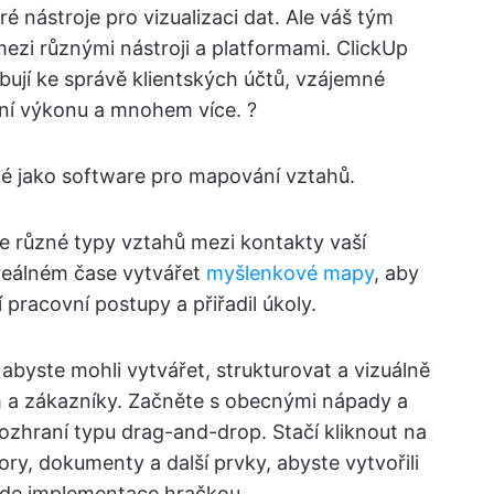
 nástroje pro vizualizaci dat. Ale váš tým
i různými nástroji a platformami. ClickUp
bují ke správě klientských účtů, vzájemné
ání výkonu a mnohem více. ?
ké jako software pro mapování vztahů.
te různé typy vztahů mezi kontakty vaší
 reálném čase vytvářet
myšlenkové mapy
, aby
í pracovní postupy a přiřadil úkoly.
, abyste mohli vytvářet, strukturovat a vizuálně
 a zákazníky. Začněte s obecnými nápady a
 rozhraní typu drag-and-drop. Stačí kliknout na
ory, dokumenty a další prvky, abyste vytvořili
ude implementace hračkou.