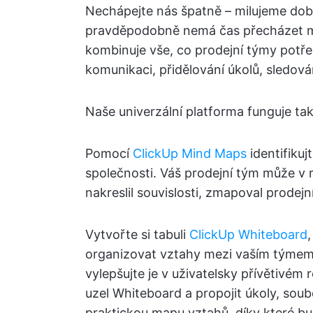
Nechápejte nás špatně – milujeme dobré
pravděpodobně nemá čas přecházet mez
kombinuje vše, co prodejní týmy potře
komunikaci, přidělování úkolů, sledov
Naše univerzální platforma funguje ta
Pomocí
ClickUp Mind Maps
identifikuj
společnosti. Váš prodejní tým může v
nakreslil souvislosti, zmapoval prodejn
Vytvořte si tabuli
ClickUp Whiteboard
organizovat vztahy mezi vaším týmem
vylepšujte je v uživatelsky přívětivém
uzel Whiteboard a propojit úkoly, soub
praktickou mapu vztahů, díky které b