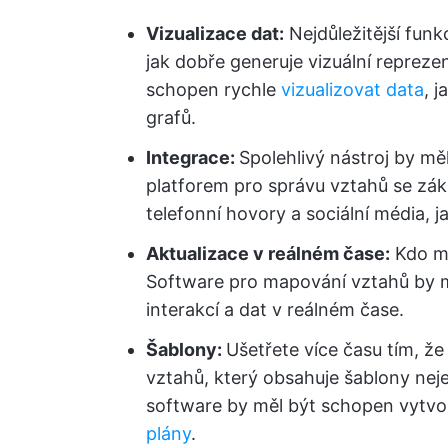
Vizualizace dat:
Nejdůležitější fun
jak dobře generuje vizuální reprezen
schopen rychle
vizualizovat data
, 
grafů.
Integrace:
Spolehlivý nástroj by mě
platforem pro správu vztahů se záka
telefonní hovory a sociální média, j
Aktualizace v reálném čase:
Kdo má
Software pro mapování vztahů by m
interakcí a dat v reálném čase.
Šablony:
Ušetřete více času tím, ž
vztahů, který obsahuje šablony nejen
software by měl být schopen vytvoř
plány
.