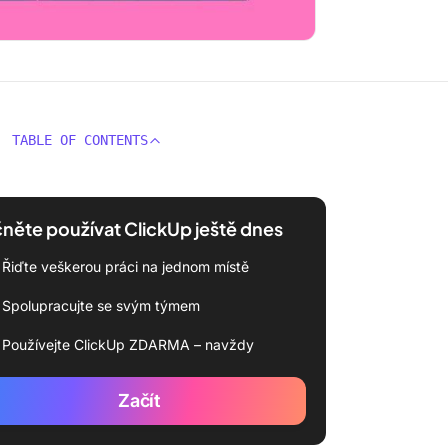
TABLE OF CONTENTS
něte používat ClickUp ještě dnes
Řiďte veškerou práci na jednom místě
Spolupracujte se svým týmem
Používejte ClickUp ZDARMA – navždy
Začít