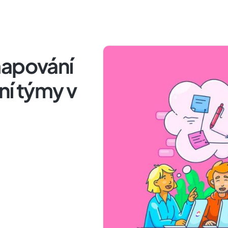
mapování
ní týmy v