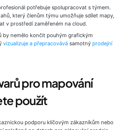
í profesionál potřebuje spolupracovat s týmem.
tahů, který členům týmu umožňuje sdílet mapy,
at v prostředí zaměřeném na cloud.
ů by nemělo končit pouhým grafickým
rý
vizualizuje a přepracovává
samotný
prodejní
twarů pro mapování
te použít
zákaznickou podporu klíčovým zákazníkům nebo