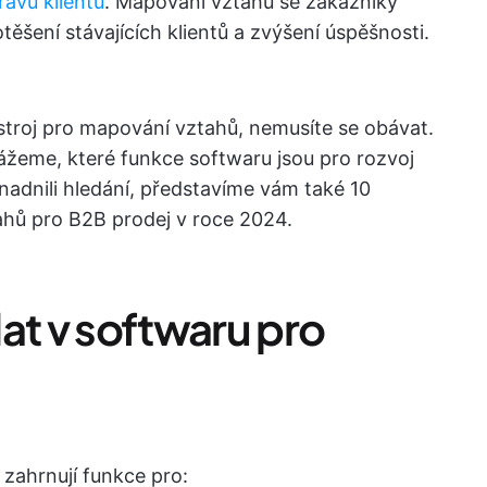
rávu klientů
. Mapování vztahů se zákazníky
těšení stávajících klientů a zvýšení úspěšnosti.
stroj pro mapování vztahů, nemusíte se obávat.
žeme, které funkce softwaru jsou pro rozvoj
dnili hledání, představíme vám také 10
ahů pro B2B prodej v roce 2024.
at v softwaru pro
 zahrnují funkce pro: