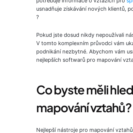
potřebuje informace o vztazích pro
sp
usnadňuje získávání nových klientů, po
?
Pokud jste dosud nikdy nepoužívali ná
V tomto komplexním průvodci vám uká
podnikání nezbytné. Abychom vám usna
nejlepších softwarů pro mapování vzt
Co byste měli hled
mapování vztahů?
Nejlepší nástroje pro mapování vztahů