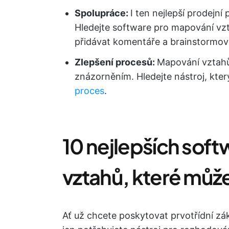
Spolupráce:
I ten nejlepší prodejn
Hledejte software pro mapování vz
přidávat komentáře a brainstormov
Zlepšení procesů:
Mapování vztah
znázorněním. Hledejte nástroj, kte
proces
.
10 nejlepších sof
vztahů, které může
Ať už chcete poskytovat prvotřídní 