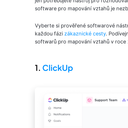
jen potřebujete nástroj pro rozhodová
software pro mapování vztahů je nezb
Vyberte si prověřené softwarové nástr
každou fázi
zákaznické cesty
. Podívej
softwarů pro mapování vztahů v roce
1.
ClickUp