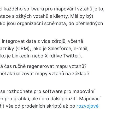
kcí každého softwaru pro mapování vztahů je to,
tace složitých vztahů s klienty. Měl by být
jako jsou organizační schémata, do přehledných
l integrovat data z více zdrojů, včetně
zníky (CRM), jako je Salesforce, e-mail,
ako je LinkedIn nebo X (dříve Twitter).
 čas ručně regenerovat mapu vztahů?
ěl aktualizovat mapy vztahů na základě
e se rozhodnete pro software pro mapování
 pro grafiku, ale i pro další použití. Mapovací
it vše od prodejních skriptů až po
rozvojové