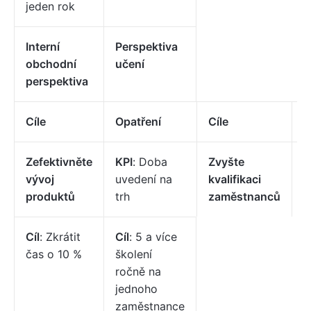
jeden rok
Interní
Perspektiva
obchodní
učení
perspektiva
Cíle
Opatření
Cíle
O
Zefektivněte
KPI
: Doba
Zvyšte
K
vývoj
uvedení na
kvalifikaci
a
produktů
trh
zaměstnanců
š
Cíl
: Zkrátit
Cíl
: 5 a více
čas o 10 %
školení
ročně na
jednoho
zaměstnance