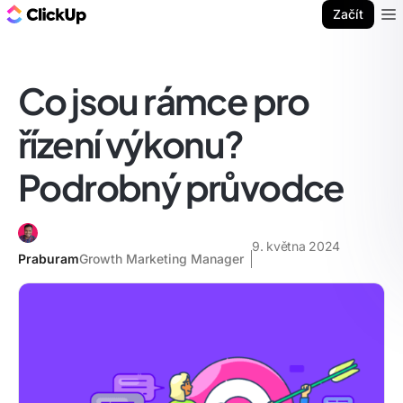
ClickUp blog
Začít
Ope
Co jsou rámce pro
řízení výkonu?
Podrobný průvodce
9. května 2024
Praburam
Growth Marketing Manager