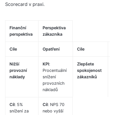
Scorecard v praxi.
Finanční
Perspektiva
perspektiva
zákazníka
Cíle
Opatření
Cíle
O
Nižší
KPI
:
Zlepšete
K
provozní
Procentuální
spokojenost
P
náklady
snížení
zákazníků
S
provozních
nákladů
Cíl
: 5%
Cíl
: NPS 70
snížení za
nebo vyšší