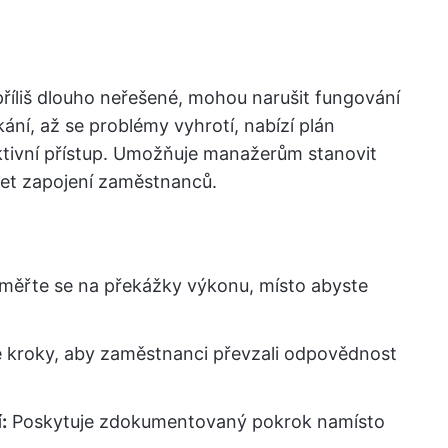
říliš dlouho neřešené, mohou narušit fungování
kání, až se problémy vyhrotí, nabízí plán
ktivní přístup. Umožňuje manažerům stanovit
žet zapojení zaměstnanců.
ěřte se na překážky výkonu, místo abyste
e kroky, aby zaměstnanci převzali odpovědnost
:
Poskytuje zdokumentovaný pokrok namísto