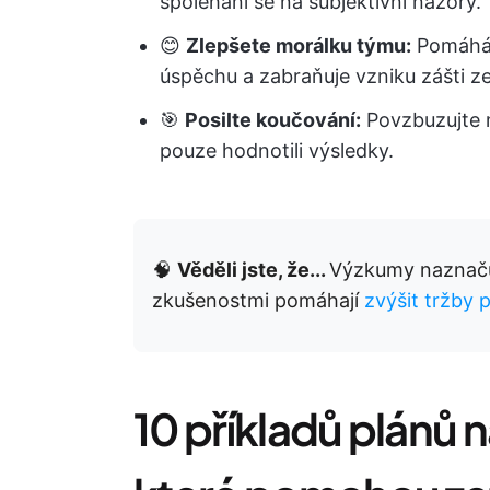
spoléhání se na subjektivní názory.
😊
Zlepšete morálku týmu:
Pomáhá 
úspěchu a zabraňuje vzniku zášti 
🎯
Posilte koučování:
Povzbuzujte 
pouze hodnotili výsledky.
🧠
Věděli jste, že...
Výzkumy naznačuj
zkušenostmi pomáhají
zvýšit tržby 
10 příkladů plánů 