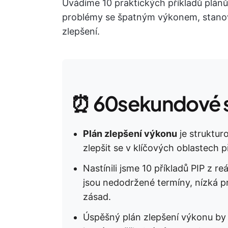
Uvádíme 10 praktických příkladů plán
problémy se špatným výkonem, stanov
zlepšení.
⏰ 60sekundové s
Plán zlepšení výkonu
je struktu
zlepšit se v klíčových oblastech p
Nastínili jsme 10 příkladů PIP z r
jsou nedodržené termíny, nízká p
zásad.
Úspěšný plán zlepšení výkonu by m