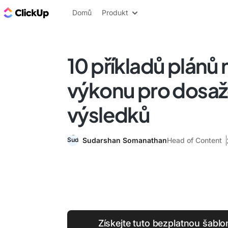
ClickUp blog
Domů
Produkt
10 příkladů plánů 
výkonu pro dosaže
výsledků
Sudarshan Somanathan
Head of Content
Získejte tuto bezplatnou šablo