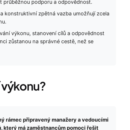
vat průběžnou podporu a odpovědnost.
í a konstruktivní zpětná vazba umožňují zcela
nu.
vání výkonu, stanovení cílů a odpovědnost
anci zůstanou na správné cestě, než se
í výkonu?
ný rámec připravený manažery a vedoucími
jů, který má zaměstnancům pomoci řešit