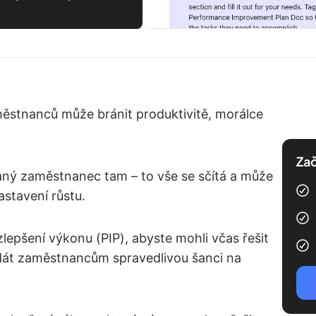
ěstnanců může bránit produktivitě, morálce
Zač
ný zaměstnanec tam – to vše se sčítá a může
zastavení růstu.
zlepšení výkonu (PIP), abyste mohli včas řešit
 dát zaměstnancům spravedlivou šanci na