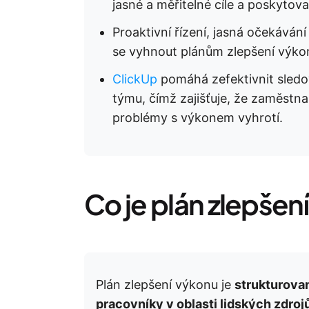
jasné a měřitelné cíle a poskyto
Proaktivní řízení, jasná očekáván
se vyhnout plánům zlepšení výko
ClickUp
pomáhá zefektivnit sledo
týmu, čímž zajišťuje, že zaměstn
problémy s výkonem vyhrotí.
Co je plán zlepšen
Plán zlepšení výkonu je
strukturova
pracovníky v oblasti lidských zdro