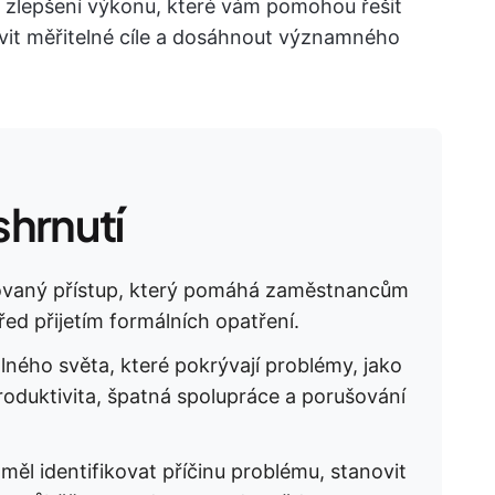
ů zlepšení výkonu, které vám pomohou řešit
it měřitelné cíle a dosáhnout významného
hrnutí
rovaný přístup, který pomáhá zaměstnancům
řed přijetím formálních opatření.
eálného světa, které pokrývají problémy, jako
roduktivita, špatná spolupráce a porušování
ěl identifikovat příčinu problému, stanovit