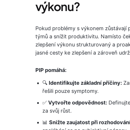
výkonu?
Pokud problémy s výkonem zůstávají p
týmů a snížit produktivitu. Namísto če
zlepšení výkonu strukturovaný a proa
jasné cesty ke zlepšení a zároveň udr
PIP pomáhá:
🔍
Identifikujte základní příčiny:
Zam
řešili pouze symptomy.
✅
Vytvořte odpovědnost:
Definujt
za svůj růst.
📊
Snižte zaujatost při rozhodování