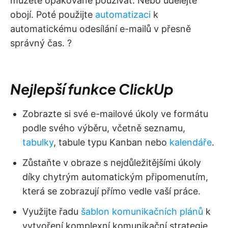
můžete opakovaně používat. Nebo udělejte
obojí. Poté použijte
automatizaci
k
automatickému odesílání e-mailů v přesně
správný čas. ?
Nejlepší funkce ClickUp
Zobrazte si své e-mailové úkoly ve formátu
podle svého výběru, včetně seznamu,
tabulky
, tabule typu Kanban nebo
kalendáře
.
Zůstaňte v obraze s nejdůležitějšími úkoly
díky chytrým automatickým připomenutím,
která se zobrazují přímo vedle vaší práce.
Využijte řadu
šablon komunikačních plánů
k
vytvoření komplexní komunikační strategie.