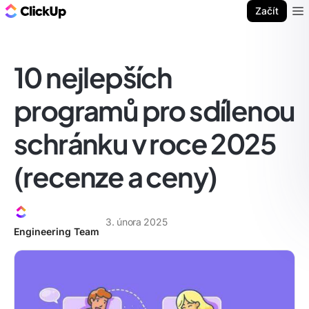
ClickUp blog
Začít
Ope
10 nejlepších
programů pro sdílenou
schránku v roce 2025
(recenze a ceny)
3. února 2025
Engineering Team