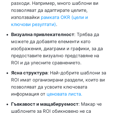
разходи. Например, много шаблони ви
позволяват да адаптирате целите,
използвайки
рамката OKR (цели и
ключови резултати)
.
Визуална привлекателност
: Трябва да
можете да добавяте елементи като
изображения, диаграми и графики, за да
предоставите визуално представяне на
ROI и да улесните сравнението.
Ясна структура
: Най-добрите шаблони за
ROI имат организирани раздели, които ви
позволяват да усвоите ключовата
информация от
ценовата листа.
Гъвкавост и мащабируемост
: Макар че
шаблоните за ROI обикновено не са