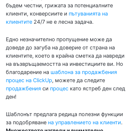
бъдем честни, грижата за потенциалните
клиенти, конверсиите и
пътуванията на
клиентите
24/7 не е лесна задача.
Едно незначително пропущение може да
доведе до загуба на доверие от страна на
клиентите, което в крайна сметка да навреди
на възвръщаемостта на инвестициите ви. Но
благодарение на
шаблона за продажбения
процес на ClickUp
, можете да следите
продажбения
си
процес
като ястреб ден след
ден!
Шаблонът предлага редица полезни функции
за подобряване
на управлението на клиенти
.
Множеството изгледи и внимателно