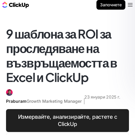
ClickUp блог
Започнете
Ope
9 шаблона за ROI за
проследяване на
възвръщаемостта в
Excel и ClickUp
23 януари 2025 г.
Praburam
Growth Marketing Manager
Измервайте, анализирайте, растете с
ClickUp