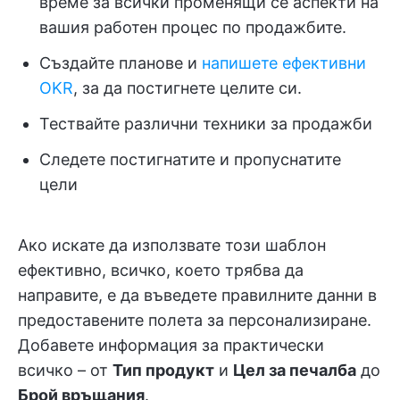
време за всички променящи се аспекти на
вашия работен процес по продажбите.
Създайте планове и
напишете ефективни
OKR
, за да постигнете целите си.
Тествайте различни техники за продажби
Следете постигнатите и пропуснатите
цели
Ако искате да използвате този шаблон
ефективно, всичко, което трябва да
направите, е да въведете правилните данни в
предоставените полета за персонализиране.
Добавете информация за практически
всичко – от
Тип продукт
и
Цел за печалба
до
Брой връщания
.