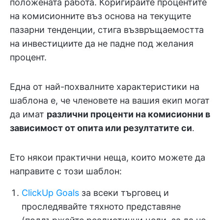
положената работа. Коригирайте процентите
на комисионните въз основа на текущите
пазарни тенденции, стига възвръщаемостта
на инвестициите да не падне под желания
процент.
Една от най-похвалните характеристики на
шаблона е, че членовете на вашия екип могат
да имат
различни проценти на комисионни в
зависимост от опита или резултатите си
.
Ето някои практични неща, които можете да
направите с този шаблон:
ClickUp Goals
за всеки търговец и
проследявайте тяхното представяне