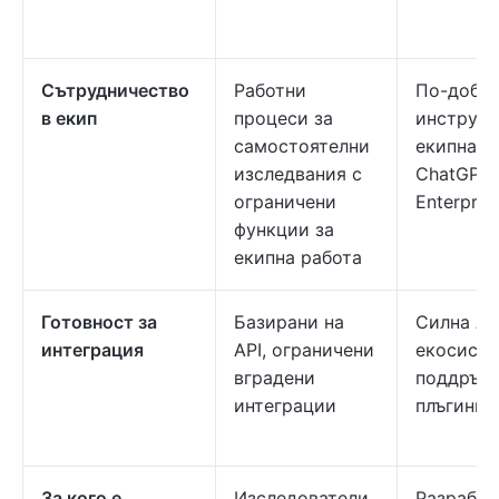
Сътрудничество
Работни
По-добр
в екип
процеси за
инструме
самостоятелни
екипна р
изследвания с
ChatGPT 
ограничени
Enterpris
функции за
екипна работа
Готовност за
Базирани на
Силна AP
интеграция
API, ограничени
екосисте
вградени
поддръжк
интеграции
плъгини
За кого е
Изследователи
Разработ