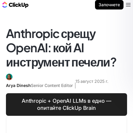
ClickUp блог
Започнете
Ope
Anthropic срещу
OpenAI: кой AI
инструмент печели?
15 август 2025 г.
Arya Dinesh
Senior Content Editor
Anthropic + OpenAI LLMs в едно —
опитайте ClickUp Brain