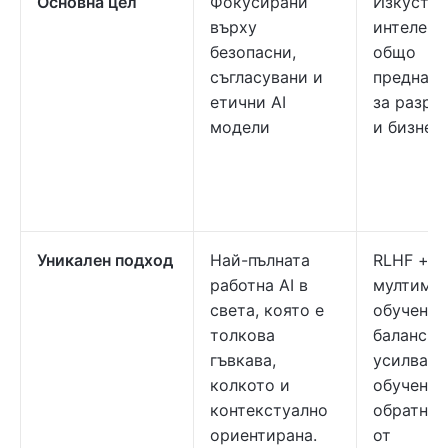
Основна цел
Фокусирани
Изкустве
върху
интелект
безопасни,
общо
съгласувани и
предназн
етични AI
за разра
модели
и бизнес
Уникален подход
Най-пълната
RLHF +
работна AI в
мултимо
света, която е
обучение
толкова
балансир
гъвкава,
усилващ
колкото и
обучение
контекстуално
обратнат
ориентирана.
от