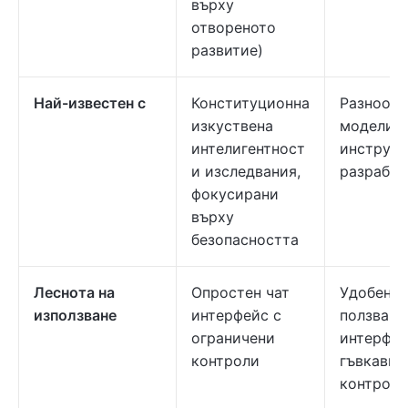
върху
отвореното
развитие)
Най-известен с
Конституционна
Разнообр
изкуствена
модели и
интелигентност
инструме
и изследвания,
разработ
фокусирани
върху
безопасността
Леснота на
Опростен чат
Удобен з
използване
интерфейс с
ползване
ограничени
интерфей
контроли
гъвкави
контроли