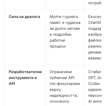
потребит
Сила на диалога
Мулти-турната
Екосисте
памет е чудесна
ChatGPT
за дълги чатове
поддърж
и подробни
изображе
работни
файлове,
процеси.
реално в
динамич
взаимоде
Разработвателни
Ограничени
Стабилни
инструменти и
публични API
GPT, DALL
API
(по-фокусирани
Codex и 
върху
идеални 
надеждността,
персонал
отколкото
AI интег