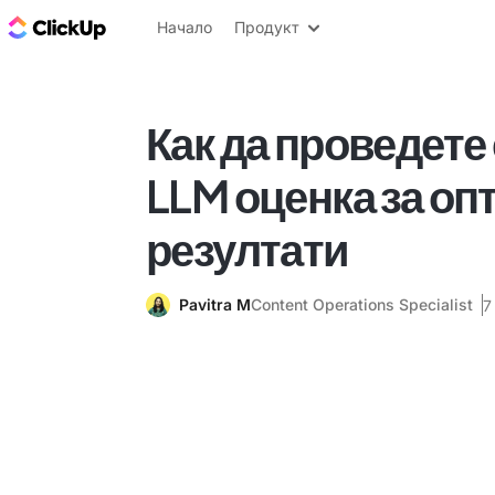
ClickUp блог
Начало
Продукт
Как да проведете
LLM оценка за о
резултати
Pavitra M
Content Operations Specialist
7