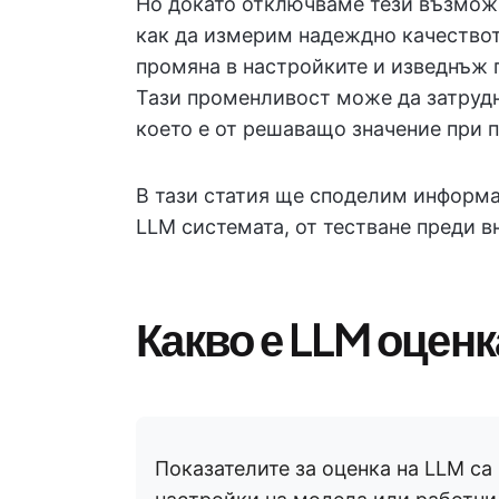
Но докато отключваме тези възможн
как да измерим надеждно качествот
промяна в настройките и изведнъж п
Тази променливост може да затрудн
което е от решаващо значение при п
В тази статия ще споделим информа
LLM системата, от тестване преди в
Какво е LLM оценк
Показателите за оценка на LLM са