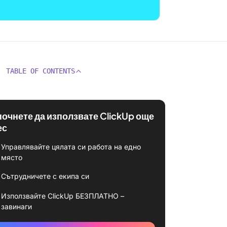
TABLE OF CONTENTS
почнете да използвате ClickUp още
ес
Управлявайте цялата си работа на едно
място
Сътрудничете с екипа си
Използвайте ClickUp БЕЗПЛАТНО –
завинаги