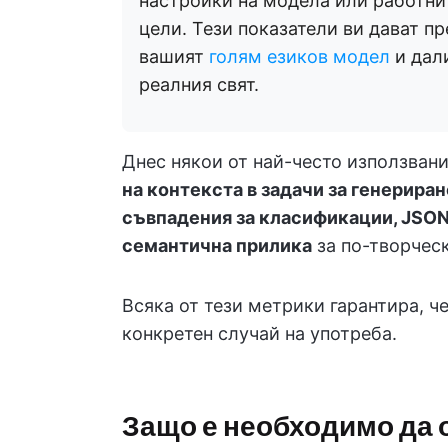
настройки на модела или работни 
цели. Тези показатели ви дават п
вашият
голям езиков модел
и дали
реалния свят.
Днес някои от най-често използван
на контекста в задачи за генерира
съвпадения за класификации, JSON
семантична прилика
за по-творческ
Всяка от тези метрики гарантира, ч
конкретен случай на употреба.
Защо е необходимо да 