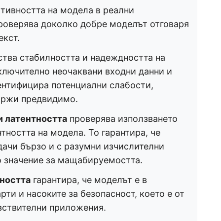
тивността на модела в реални
роверява доколко добре моделът отговаря
екст.
ства стабилността и надеждността на
ключително неочаквани входни данни и
ентифицира потенциални слабости,
държи предвидимо.
и латентността
проверява използването
нтността на модела. То гарантира, че
ачи бързо и с разумни изчислителни
о значение за мащабируемостта.
сността
гарантира, че моделът е в
рти и насоките за безопасност, което е от
вствителни приложения.