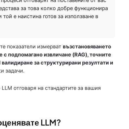
процеси отговарят на поставените от вас
редстава за това колко добре функционира
 той е наистина готов за използване в
ите показатели измерват
възстановяването
не с подпомагано извличане (RAG), точните
 валидиране за структурирани резултати и
и задачи.
е LLM отговаря на стандартите за вашия
оценявате LLM?