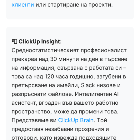
клиенти
или стартиране на проекти.
📮 ClickUp Insight:
Средностатистическият професионалист
прекарва над 30 минути на ден в търсене
на информация, свързана с работата си –
това са над 120 часа годишно, загубени в
претърсване на имейли, Slack низове и
разпръснати файлове. Интелигентен AI
асистент, вграден във вашето работно
пространство, може да промени това.
Представяме ви
ClickUp Brain
. Той
предоставя незабавни прозрения и
отговори, като извежда подходящите