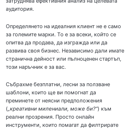
затруднява ефективния анализ на целевата
аудитория.
Определянето на идеалния клиент не е само
за големите марки. То е за всеки, който се
опитва да продава, да изгражда или да
развива своя бизнес. Независимо дали имате
странична дейност или пълноценен стартъп,
този наръчник е за вас.
Събрахме безплатни, лесни за ползване
шаблони, които ще ви помогнат да
преминете от неясни предположения
(
„креативни милениали, може би?“
) към
реални прозрения. Просто онлайн
инструменти, които помагат да филтрирате