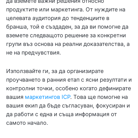
да вземете важни решения относно
продуктите или маркетинга. От нуждите на
целевата аудитория до тенденциите в
бранша, той е създаден, за да ви помогне да
вземете следващото решение за конкретни
групи въз основа на реални доказателства, а
не на предчувствия.
Използвайте ги, за да организирате
проучването в ранния етап с ясни резултати и
контролни точки, особено когато дефинирате
вашия
маркетингов ICP
. Това ще помогне на
вашия екип да бъде съгласуван, фокусиран и
да работи с една и съща информация от
самото начало.