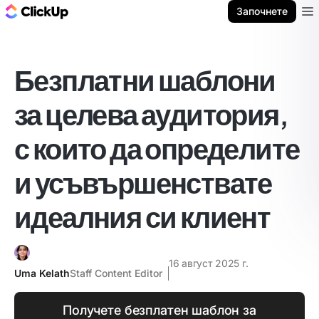
ClickUp блог
Започнете
Ope
Безплатни шаблони
за целева аудитория,
с които да определите
и усъвършенствате
идеалния си клиент
16 август 2025 г.
Uma Kelath
Staff Content Editor
Получете безплатен шаблон за