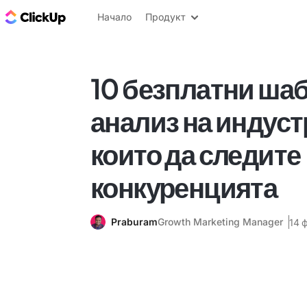
ClickUp блог
Начало
Продукт
10 безплатни шаб
анализ на индуст
които да следите
конкуренцията
Praburam
Growth Marketing Manager
14 