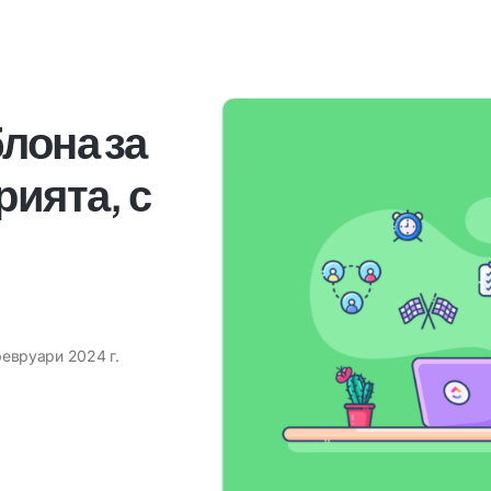
лона за
рията, с
февруари 2024 г.