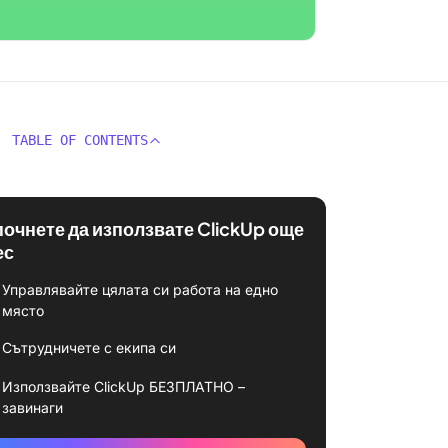
TABLE OF CONTENTS
почнете да използвате ClickUp още
ес
Управлявайте цялата си работа на едно
място
Сътрудничете с екипа си
Използвайте ClickUp БЕЗПЛАТНО –
завинаги