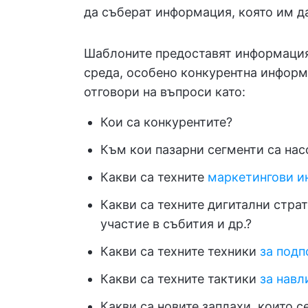
да съберат информация, която им д
Шаблоните предоставят информация 
среда, особено конкурентна информ
отговори на въпроси като:
Кои са конкурентите?
Към кои пазарни сегменти са нас
Какви са техните
маркетингови и
Какви са техните дигитални стра
участие в събития и др.?
Какви са техните техники
за подп
Какви са техните тактики
за навл
Какви са новите заплахи, които с