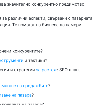
ава значително конкурентно предимство.
за различни аспекти, свързани с пазарната
ация. Те помагат на бизнеса да намери
очени конкурентите?
нструменти
и тактики?
тегии и стратегии
за растеж
: SEO план,
омагане на продажбите
?
изане на пазара
?
е появяват на пазара?