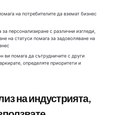
омага на потребителите да вземат бизнес
за персонализиране с различни изгледи,
ане на статуси помага за задоволяване на
знес
н ви помага да сътрудничите с други
маркирате, определяте приоритети и
лиз на индустрията,
използвате