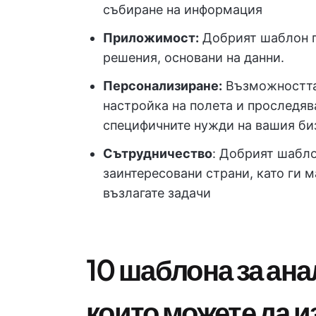
събиране на информация
Приложимост:
Добрият шаблон п
решения, основани на данни.
Персонализиране:
Възможността 
настройка на полета и проследяв
специфичните нужди на вашия би
Сътрудничество
: Добрият шабло
заинтересовани страни, като ги 
възлагате задачи
10 шаблона за ана
които можете да 