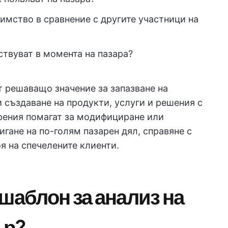
имство в сравнение с другите участници на
ствуват в момента на пазара?
т решаващо значение за запазване на
 създаване на продукти, услуги и решения с
рения помагат за модифициране или
игане на по-голям пазарен дял, справяне с
я на спечелените клиенти.
шаблон за анализ на
ър?