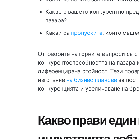
Какво е вашето конкурентно пред
пазара?
Какви са
пропуските
, които съще
Отговорите на горните въпроси са о
конкурентоспособността на пазара и
диференцирана стойност. Тези проз
изготвяне
на бизнес планове
за пост
конкуренцията и увеличаване на бро
Какво прави един 
индустрията доб