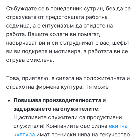
Събуждате се в понеделник сутрин, без да се
страхувате от предстоящата работна
седмица, а с ентусиазъм да отидете на
работа. Вашите колеги ви помагат,
насърчават ви и си сътрудничат с вас, шефът
ви ви подкрепя и мотивира, а работата ви се
струва смислена.
Това, приятелю, е силата на положителната и
страхотна фирмена култура. Тя може
Повишава производителността и
задържането на служителите:
Щастливите служители са продуктивни
служители! Компаниите със силна
екипна
култура
имат по-ниски нива на текучество