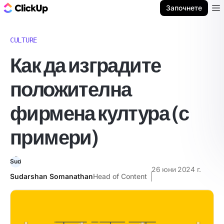
ClickUp блог
Започнете
Ope
CULTURE
Как да изградите
положителна
фирмена култура (с
примери)
26 юни 2024 г.
Sudarshan Somanathan
Head of Content