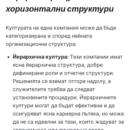
хоризонтални структури
Културата на една компания може да бъде
категоризирана и според нейната
организационна структура:
Йерархична култура:
Тези компании имат
ясна йерархична структура, добре
дефинирани роли и отчетни структури.
Решенията се вземат отгоре надолу, а
служителите трябва да следват
установените процедури. Йерархичните
култури могат да бъдат ефективни и да
осигуряват ясна кариерна пътека, но може
да не са идеални за тези, които жадуват за
автономност или динамична среда.