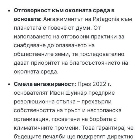
Отговорност към околната среда в
основата:
Ангажиментът на Patagonia към
планетата е повече от думи. От
използването на отговорни практики за
снабдяване до опазването на
обществените земи, те последователно
дават приоритет на благосъстоянието на
околната среда.
Смела ангажираност:
През 2022 г.
основателят Ивон Шуинар предприе
революционна стъпка – прехвърли
собствеността на тръст и нестопанска
организация, посветени на борбата с
климатичните промени. Това гарантира, че
бъдещите печалби ще подкрепят директно