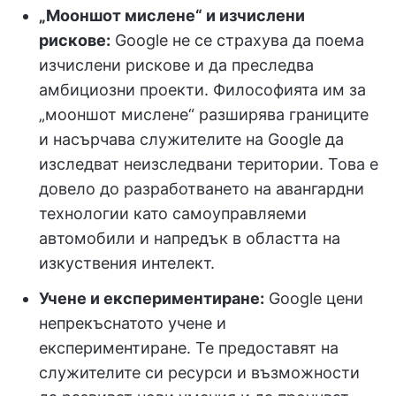
„Мооншот мислене“ и изчислени
рискове:
Google не се страхува да поема
изчислени рискове и да преследва
амбициозни проекти. Философията им за
„мооншот мислене“ разширява границите
и насърчава служителите на Google да
изследват неизследвани територии. Това е
довело до разработването на авангардни
технологии като самоуправляеми
автомобили и напредък в областта на
изкуствения интелект.
Учене и експериментиране:
Google цени
непрекъснатото учене и
експериментиране. Те предоставят на
служителите си ресурси и възможности