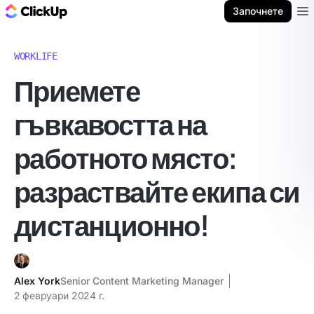
ClickUp блог
Започнете
Ope
WORKLIFE
Приемете
гъвкавостта на
работното място:
разраствайте екипа си
дистанционно!
Alex York
Senior Content Marketing Manager
2 февруари 2024 г.