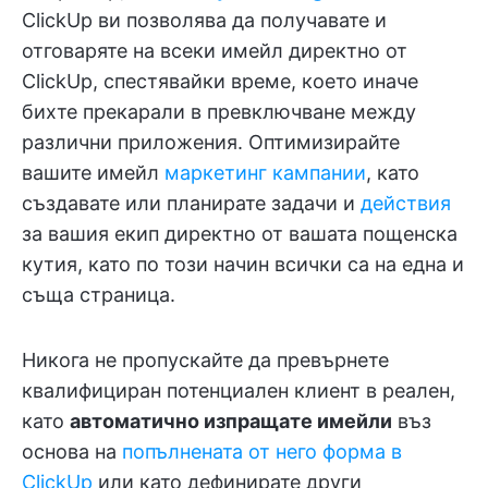
ClickUp ви позволява да получавате и
отговаряте на всеки имейл директно от
ClickUp, спестявайки време, което иначе
бихте прекарали в превключване между
различни приложения. Оптимизирайте
вашите имейл
маркетинг кампании
, като
създавате или планирате задачи и
действия
за вашия екип директно от вашата пощенска
кутия, като по този начин всички са на една и
съща страница.
Никога не пропускайте да превърнете
квалифициран потенциален клиент в реален,
като
автоматично изпращате имейли
въз
основа на
попълнената от него форма в
ClickUp
или като дефинирате други