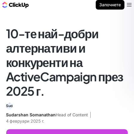
ClickUp блог
Започнете
Ope
10-те най-добри
алтернативи и
конкуренти на
ActiveCampaign през
2025 г.
Sudarshan Somanathan
Head of Content
4 февруари 2025 г.