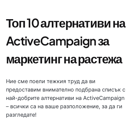
Топ 10 алтернативи на
ActiveCampaign за
маркетинг на растежа
Ние сме поели тежкия труд да ви
предоставим внимателно подбрана списък с
най-добрите алтернативи на ActiveCampaign
– всички са на ваше разположение, за да ги
разгледате!