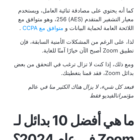
كما أنه يحتوي على مصادقة ثنائية العامل، ويستخدم
معيار التشفير المتقدم (AES) 256، وهو متوافق مع
اللائحة العامة لحماية البيانات و
متوافق مع CCPA
.
لذا، على الرغم من المشكلات الأمنية السابقة، فإن
تطبيق Zoom أصبح الآن خيارًا آمنًا للغاية.
ومع ذلك، إذا كنت لا تزال ترغب في التحقق من بعض
بدائل Zoom، فقد قمنا بتغطيتك.
فبعد كل شيء، لا يزال هناك الكثير منا في
عالم
مؤتمرات
الفيديو
فقط
ما هي أفضل 10 بدائل لـ
Zoom في عام 2024؟