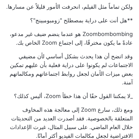
ولكن تماماً مثل الفيلم، انحرفت الأمور قليلاً عن مسارها.
**هل أنت على دراية بمصطلح "زومبومبينج"؟
Zoombombombing هو عندما ينضم ضيف غير مدعو،
عادةً ما يكون مخترقًا، إلى اجتماع Zoom الخاص بك.
وقد اتضح أن هذا يحدث بشكل أساسي لأن مضيفي
الاجتماعات لم يكونوا على دراية فعلية بأن عليهم تمكين
بعض ميزات الأمان لجعل روابط اجتماعاتهم ومكالماتهم
آمنة.
_لا يمكننا القول حقًا أن هذا خطأ Zoom، أليس كذلك؟
ومع ذلك، سارع Zoom إلى معالجة هذه المخاوف
المتعلقة بالخصوصية. فقد أصدرت العديد من التحديثات
خلال العام الماضي. على سبيل المثال، غيرت الإعدادات
الافتراضية لجعل مكالمات الفيديو أكثر أمانًا.