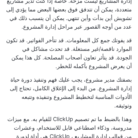
إدارة المشاريع ليست مزحة. خاصةً إذا كنت تدير مشاريع
متعددة، يمكن أن تتدفق فوق بعضها البعض مما يؤدي إلى
تشويش أين بدأت وأين تنتهي. يمكن أن يتسبب ذلك في
عدد من أوجه القصور عبر مراحل إدارة المشروع.
قد يفوتك جمع كل المعلومات. قد تتأخر الفواتير. قد تكون
الموارد ناقصة/غير مستغلة. قد تحدث مشاكل في
الجودة. قد يتأثر تعاون أصحاب المصلحة. كل هذا يمكن
أن يعرض المشروع بأكمله للخطر.
بصفتك مدير مشروع، يجب عليك فهم وتنفيذ دورة حياة
إدارة المشروع. من البدء إلى الإغلاق الكامل، تحتاج إلى
الأدوات المناسبة لتخطيط المشروع وتنفيذه وتتبعه
وتوثيقه.
وهذا بالضبط ما تم تصميم ClickUp للقيام به. مع ميزات
مدروسة، وذكاء اصطناعي قابل للاستخدام، وعشرات
من
قوالب إدارة المشاريع
، ClickUp هي أداة لدورة