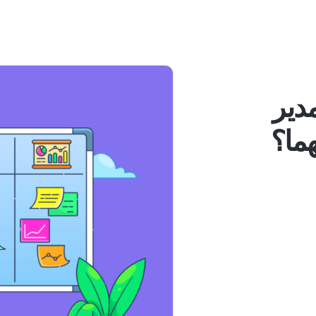
دير
هما؟