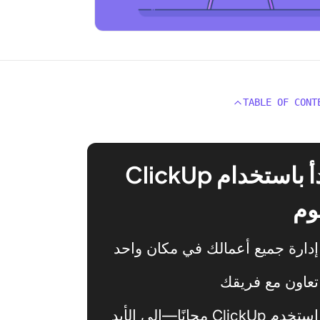
TABLE OF CONT
ابدأ باستخدام ClickUp
وم
إدارة جميع أعمالك في مكان واحد
تعاون مع فريقك
استخدم ClickUp مجانًا—إلى الأبد