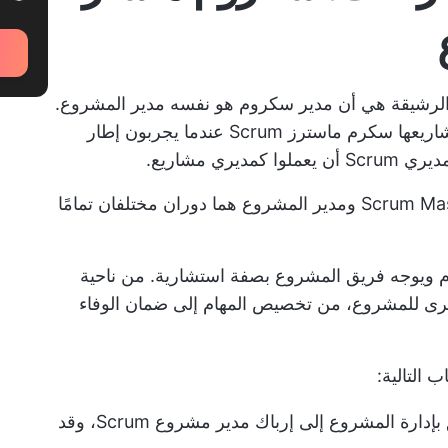
 الرشيقة هي أن مدير سكروم هو نفسه مدير المشروع.
حتى أن بعض الشركات تعيد تسمية مديري مشاريعها سكرم ماسترز Scrum عندما يجربون إطار
أولاً، دعنا نوضح هذا المفهوم الخاطئ: إن Scrum Master ومدير المشروع هما دوران مختلفان تمامًا
يوجه فريق المشروع بصفة استشارية. من ناحية
خرى للمشروع، من تخصيص المهام إلى ضمان الوفاء
 التالية:
قد تؤدي إضافة مسؤوليات إضافية تتعلق بإدارة المشروع إلى إرباك مدير مشروع Scrum، وقد