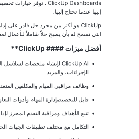
ClickUp Dashboards
. توفر خيارات تخصيص 
إليها عندما تحتاج إليها.
ClickUp هو أكثر من مجرد حل قادر على إدارة أصحاب المصلحة؛ فهو يقدم
التي تسمح له بأن يصبح حلاً شاملاً للأعمال لمع
أفضل ميزات ####
ClickUp**
ClickUp AI
لإنشاء ملخصات لسلاسل الت
الإجراءات، والمزيد
وظائف مراقبي المهام والمكلفين المت
قابل للتخصيص
إدارة المهام
وأدوات التعاون
تتبع الأهداف ومراقبة التقدم المحرز لإد
التكامل مع مختلف تطبيقات الجهات الخا