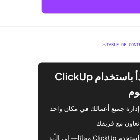
TABLE OF CONT
ابدأ باستخدام ClickUp
وم
إدارة جميع أعمالك في مكان واحد
تعاون مع فريقك
استخدم ClickUp مجانًا—إلى الأبد