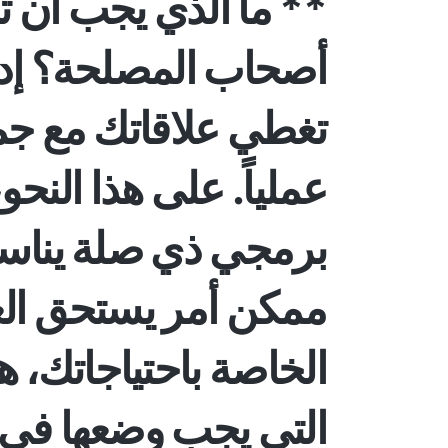
** ما الذي يجب أن ت
أصحاب المصلحة؟
إد
تغطي علاقاتك مع جم
عملياً. على هذا النحو
برمجي ذي صلة يناسب 
ممكن أمر يستحق العن
الخاصة باحتياجاتك، ه
التي يجب وضعها في الا