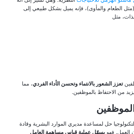
مثل الطعام والمأوى)، فإنه يميل بشكل طبيعي إلى
لذات، مثل
ظفين
تعزز الشعور بالانتماء وتحسن الأداء الفردي
، مما
د من الاحتفاظ بالموظفين.
الموظفين
تكنولوجيا
حل لمساعدة مديري الموارد البشرية
وقادة
 العمل. فهو
يسهّل عملية قياس مساهمة العامل