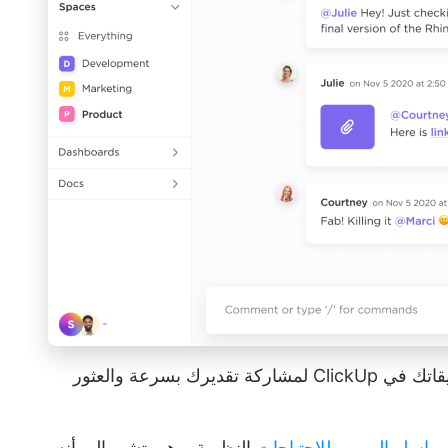
تقوم طريقة عرض الدردشة بتخزين جميع تعليقاتك في ClickUp لمشاركة تقديرك بسرعة والعثور
اسلو الهرمي للاحتياجات
النظرية. وهي تشير إلى أنه