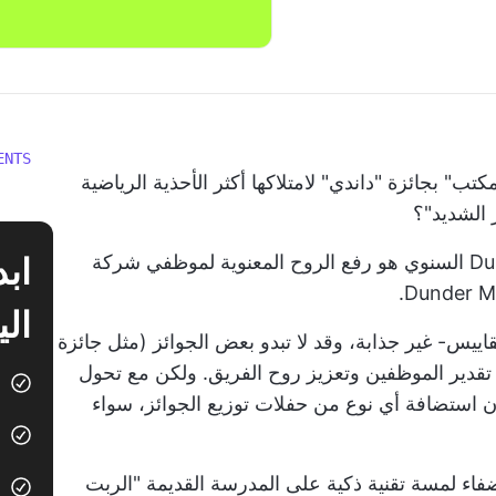
ENTS
" بجائزة "داندي" لامتلاكها أكثر الأحذية الرياضية
 الشديد"؟
بالنسبة للمبتدئين، كان الهدف من حفل Dundies السنوي هو رفع الروح المعنوية لموظفي شركة
الي
أن جوائز Dundies -بكل المقاييس- غير جذابة، وقد لا تبدو بعض الجوائز (مثل جائزة
تقدير الموظفين وتعزيز روح الفريق. ولكن مع تحول
إن استضافة أي نوع من حفلات توزيع الجوائز، سواء
فاء لمسة تقنية ذكية على المدرسة القديمة "الربت