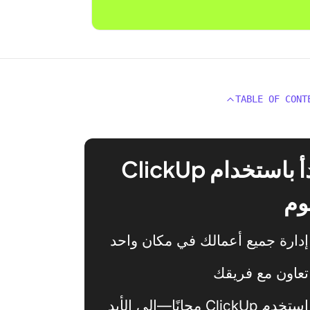
TABLE OF CONT
ابدأ باستخدام ClickUp
وم
إدارة جميع أعمالك في مكان واحد
تعاون مع فريقك
استخدم ClickUp مجانًا—إلى الأبد