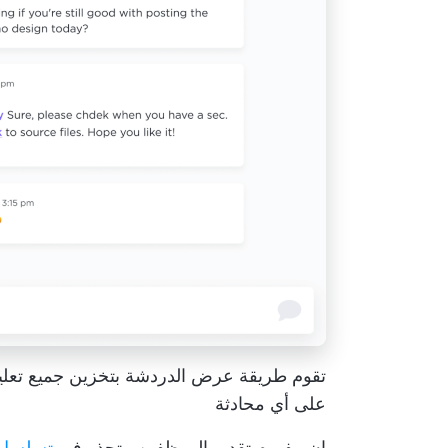
على أي محادثة
إن مفهوم تقدير الموظفين متجذر في
تسلسل م